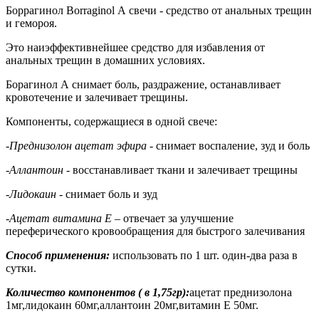
Боррагинол Borraginol А свечи - средство от анальных трещин
и гемороя.
Это наиэффективнейшее средство для избавления от
анальных трещин в домашних условиях.
Борагинол А снимает боль, раздражение, останавливает
кровотечение и залечивает трещины.
Компоненты, содержащиеся в одной свече:
-Преднизолон ацетат эфира
- снимает воспаление, зуд и боль
-Аллантоин
- восстанавливает ткани и залечивает трещины
-Лидокаин
- снимает боль и зуд
-Ацетат витамина Е
– отвечает за улучшение
переферического кровообращения для быстрого залечивания
Способ применения:
использовать по 1 шт. один-два раза в
сутки.
Количество компонентов ( в 1,75гр):
ацетат преднизолона
1мг,лидокаин 60мг,аллантоин 20мг,витамин Е 50мг.