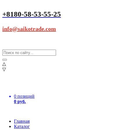
+8180-58-53-55-25
info@saikotrade.com
△
▽
0 позиций
0 руб.
Главная
Каталог