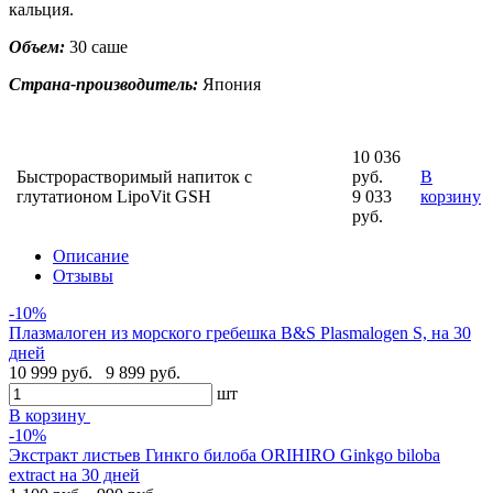
кальция.
Объем:
30 саше
Страна-производитель:
Япония
10 036
Быстрорастворимый напиток с
руб.
В
глутатионом LipoVit GSH
9 033
корзину
руб.
Описание
Отзывы
-10%
Плазмалоген из морского гребешка B&S Plasmalogen S, на 30
дней
10 999 руб.
9 899 руб.
шт
В корзину
-10%
Экстракт листьев Гинкго билоба ORIHIRO Ginkgo biloba
extract на 30 дней