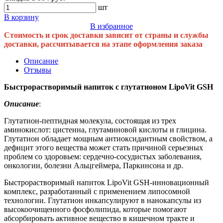
шт
В корзину
В избранное
Стоимость и срок доставки зависит от страны и службы
доставки, рассчитывается на этапе оформления заказа
Описание
Отзывы
Быстрорастворимый напиток с глутатионом LipoVit GSH
Описание
:
Глутатион-пептидная молекула, состоящая из трех
аминокислот: цистеина, глутаминовой кислоты и глицина.
Глутатион обладает мощным антиоксидантным свойством, а
дефицит этого вещества может стать причиной серьезных
проблем со здоровьем: сердечно-сосудистых заболевания,
онкологии, болезни Альцгеймера, Паркинсона и др.
Быстрорастворимый напиток LipoVit GSH-инновационный
комплекс, разработанный с применением липосомной
технологии. Глутатион инкапсулируют в нанокапсулы из
высокоочищенного фосфолипида, которые помогают
абсорбировать активное вещество в кишечном тракте и