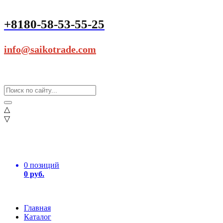
+8180-58-53-55-25
info@saikotrade.com
△
▽
0 позиций
0 руб.
Главная
Каталог