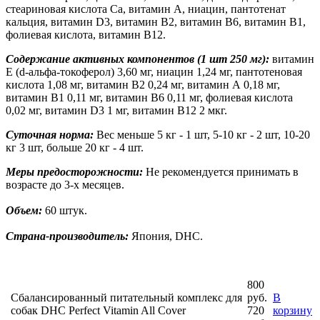
стеариновая кислота Ca, витамин А, ниацин, пантотенат
кальция, витамин D3, витамин В2, витамин B6, витамин B1,
фолиевая кислота, витамин B12.
Содержание активных компонентов (1 шт 250 мг):
витамин
Е (d-альфа-токоферол) 3,60 мг, ниацин 1,24 мг, пантотеновая
кислота 1,08 мг, витамин В2 0,24 мг, витамин А 0,18 мг,
витамин В1 0,11 мг, витамин B6 0,11 мг, фолиевая кислота
0,02 мг, витамин D3 1 мг, витамин B12 2 мкг.
Суточная норма:
Вес меньше 5 кг - 1 шт, 5-10 кг - 2 шт, 10-20
кг 3 шт, больше 20 кг - 4 шт.
Меры предосторожности:
Не рекомендуется принимать в
возрасте до 3-х месяцев.
Объем:
60 штук.
Страна-производитель:
Япония, DHC.
800
Сбалансированный питательный комплекс для
руб.
В
собак DHC Perfect Vitamin All Cover
720
корзину