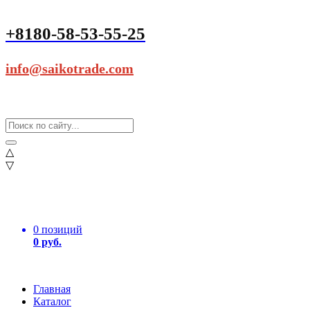
+8180-58-53-55-25
info@saikotrade.com
△
▽
0 позиций
0 руб.
Главная
Каталог