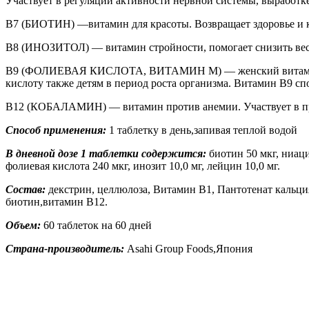
Участвует в регуляции активности нервной системы, выработке
B7 (БИОТИН) —витамин для красоты. Возвращает здоровье и кра
B8 (ИНОЗИТОЛ) — витамин стройности, помогает снизить вес, у
B9 (ФОЛИЕВАЯ КИСЛОТА, ВИТАМИН M) — женский витамин. Не
кислоту также детям в период роста организма. Витамин B9 сп
B12 (КОБАЛАМИН) — витамин против анемии. Участвует в проц
Способ применения:
1 таблетку в день,запивая теплой водой
В дневной дозе 1 таблетки содержится:
биотин 50 мкг, ниаци
фолиевая кислота 240 мкг, инозит 10,0 мг, лейцин 10,0 мг.
Состав:
декстрин, целлюлоза, Витамин В1, Пантотенат кальция
биотин,витамин В12.
Объем:
60 таблеток на 60 дней
Страна-производитель:
Asahi Group Foods,Япония