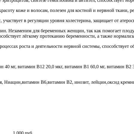
 эритроцитов, синтезе гемоглобина и антител, способствует но
соту коже и волосам, полезен для костной и нервной ткани, ре
частвует в регуляции уровня холестерина, защищает от атероскл
заменим для беременных женщин, так как помогает плоду п
особствует лёгкому протеканию беременности, а также нормализ
ессах роста и деятельности нервной системы, способствует о
н 40 мг, витамин В12 20,0 мкг, витамин В1 60,0 мг, витамин В2 30
, Ниацин,витамин В6,витамин В2, инозит, лейцин,оксид кремния
1 000 руб.