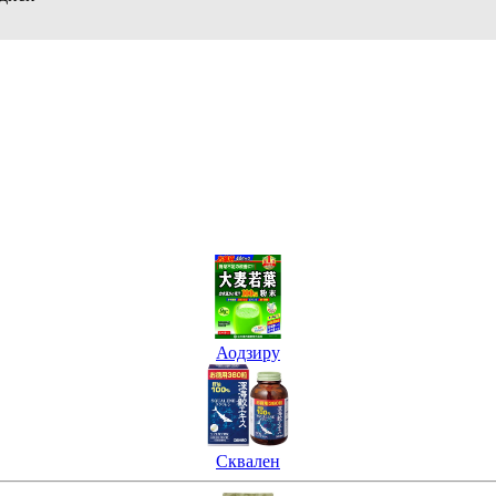
Аодзиру
Сквален