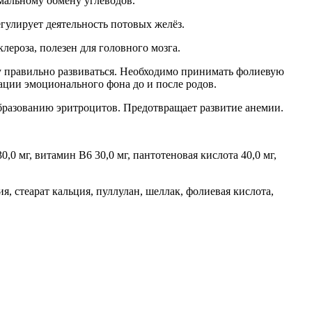
рмальному обмену углеводов.
гулирует деятельность потовых желёз.
ероза, полезен для головного мозга.
равильно развиваться. Необходимо принимать фолиевую
ации эмоционального фона до и после родов.
бразованию эритроцитов. Предотвращает развитие анемии.
,0 мг, витамин В6 30,0 мг, пантотеновая кислота 40,0 мг,
, стеарат кальция, пуллулан, шеллак, фолиевая кислота,