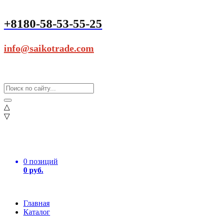
+8180-58-53-55-25
info@saikotrade.com
△
▽
0 позиций
0 руб.
Главная
Каталог