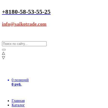
+8180-58-53-55-25
info@saikotrade.com
△
▽
0 позиций
0 руб.
Главная
Каталог