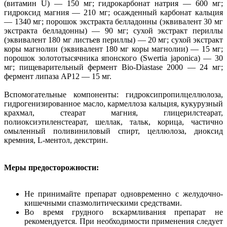
(витамин U) — 150 мг; гидрокарбонат натрия — 600 мг;
гидроксид магния — 210 мг; осажденный карбонат кальция
— 1340 мг; порошок экстракта белладонны (эквивалент 30 мг
экстракта белладонны) — 90 мг; сухой экстракт периллы
(эквивалент 180 мг листьев периллы) — 20 мг; сухой экстракт
коры магнолии (эквивалент 180 мг коры магнолии) — 15 мг;
порошок золототысячника японского (Swertia japonica) — 30
мг; пищеварительный фермент Bio-Diastase 2000 — 24 мг;
фермент липаза AP12 — 15 мг.
Вспомогательные компоненты: гидроксипропилцеллюлоза,
гидрогенизированное масло, кармеллоза кальция, кукурузный
крахмал, стеарат магния, глицерилстеарат,
полиоксиэтиленстеарат, шеллак, тальк, корица, частично
омыленный поливиниловый спирт, целлюлоза, диоксид
кремния, L-ментол, декстрин.
Меры предосторожности:
Не принимайте препарат одновременно с желудочно-
кишечными спазмолитическими средствами.
Во время грудного вскармливания препарат не
рекомендуется. При необходимости применения следует