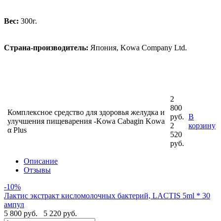
Вес:
300г.
Страна-производитель:
Япония, Kowa Company Ltd.
2
800
Комплексное средство для здоровья желудка и
руб.
В
улучшения пищеварения -Kowa Cabagin Kowa
2
корзину
α Plus
520
руб.
Описание
Отзывы
-10%
Лактис экстракт кисломолочных бактерий, LACTIS 5ml * 30
ампул
5 800 руб.
5 220 руб.