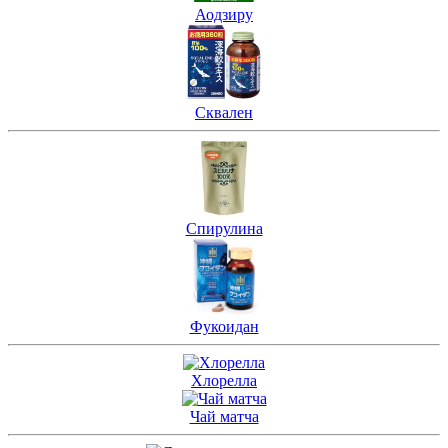
Аодзиру
Сквален
Спирулина
Фукоидан
Хлорелла
Чай матча