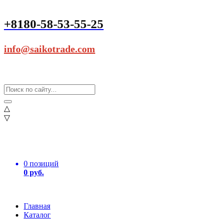
+8180-58-53-55-25
info@saikotrade.com
△
▽
0 позиций
0 руб.
Главная
Каталог