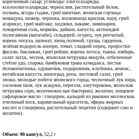
коричневый сахар; углеводы: олигосахариды,
ксилоолигосахариды; чернослив, растительный белок,
полынь, ягоды годжи, гриб шиитаке, японская горчица
комацуна, инжир, черника, восковница красная, юдзу, гриб
агарикус, гриб майтаке, хидзики, вакаме, ламинария,
поваренная соль, морковь, дайкон, капуста, актинидия
полигамная (мататаби), сельдерей, огурец, лук репчатый,
корень лопуха, шпинат, хвощ полевой, груша, гардения,
зелёная водоросль аонори, томат, сладкий перец, проростки
фасоли, баклажан, гриб рейши, корень лотоса, тыква, имбирь,
салат латук, чеснок, японская петрушка мицуба, отбеленные
стебли удо, спаржа, бамбуковая трава кумадзаса, листья
белокопытника, одуванчик, подорожник, клубника, ананас,
китайская капуста, виноград, репа, листовой салат, гриб
эноки, молодые побеги японского горца, чесночный лук нира,
сосновая хвоя, лук асацуки, перилла, элеутерококк, японская
петрушка сери, молочнокислые бактерии), желатин, пищевое
сафлоровое масло / глицерин, кальций из раковин моллюсков,
пчелиный воск, карамельный краситель, эфиры жирных
кислот и глицерина, растительный лецитин (содержит сою и
желатин).
Объем: 90 капсул,
52,2 г