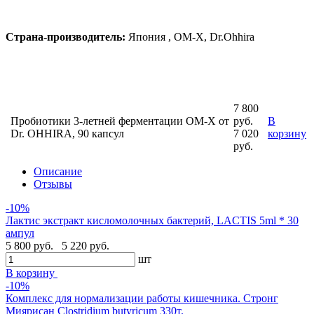
Страна-производитель:
Япония , OM-X, Dr.Ohhira
7 800
Пробиотики 3-летней ферментации OM-X от
руб.
В
Dr. OHHIRA, 90 капсул
7 020
корзину
руб.
Описание
Отзывы
-10%
Лактис экстракт кисломолочных бактерий, LACTIS 5ml * 30
ампул
5 800 руб.
5 220 руб.
шт
В корзину
-10%
Комплекс для нормализации работы кишечника. Стронг
Миярисан Clostridium butyricum 330т.