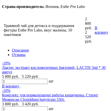
Страна-производитель:
Япония,
Esthe Pro Labo
2
800
Травяной чай для детокса и поддержания
руб.
В
фигуры Esthe Pro Labo, вкус малины, 10
2
корзину
пакетиков
520
руб.
Описание
Отзывы
-10%
Лактис экстракт кисломолочных бактерий, LACTIS 5ml * 30
ампул
5 800 руб.
5 220 руб.
шт
В корзину
-10%
Комплекс для нормализации работы кишечника. Стронг
Миярисан Clostridium butyricum 330т.
3 800 руб.
3 420 руб.
шт