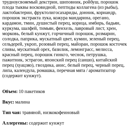
трудноусвояемый декстрин, шиповник, ройбуш, порошок
плода тыквы восковидной, пептиды коллагена (из рыбы),
лактобактерии, фруктолигосахариды, донник, кориандр,
порошок экстракта лука, кожура мандарина, орегано,
кардамон, тмин, душистый перец, корица, имбирь, бадьян,
куркума, шалфей, тимьян, фенхель, лавровый лист, хрен,
морковь, белый кунжут, горчичный порошок, розмарин,
солодка, паприка, мускатный цвет, кумин, зеленый перец,
сельдерей, укроп, розовый перец, майоран, порошок косточек
сливы, мускатный орех, базилик, лемонграсс, мелисса,
красный перец, порошок гинкго, чеснок, петрушка,
пажитник, эстрагон, японский перец (саншо), китайский
перец (хуацзяо), гвоздика, анис, белый перец, черный перец,
липа, календула, ромашка, перечная мята / ароматизатор
(содержит кунжут).
Объем:
10 пакетиков
Вкус:
малина
Тип чая:
травяной, низкокофеиновый
Аллергены:
содержит кунжут