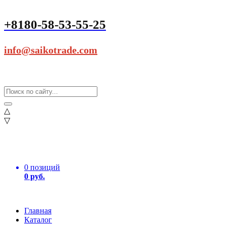
+8180-58-53-55-25
info@saikotrade.com
△
▽
0 позиций
0 руб.
Главная
Каталог