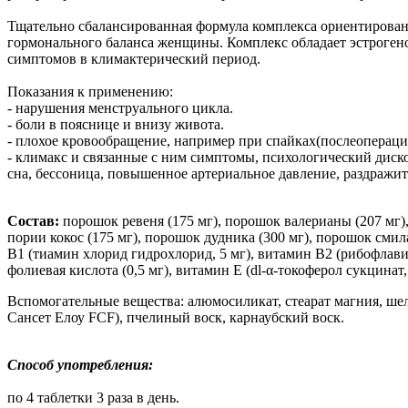
Тщательно сбалансированная формула комплекса ориентирован
гормонального баланса женщины. Комплекс обладает эстроген
симптомов в климактерический период.
Показания к применению:
- нарушения менструального цикла.
- боли в пояснице и внизу живота.
- плохое кровообращение, например при спайках(послеопераци
- климакс и связанные с ним симптомы, психологический дис
сна, бессоница, повышенное артериальное давление, раздражите
Состав:
порошок ревеня (175 мг), порошок валерианы (207 мг)
пории кокос (175 мг), порошок дудника (300 мг), порошок смил
B1 (тиамин хлорид гидрохлорид, 5 мг), витамин B2 (рибофлавин
фолиевая кислота (0,5 мг), витамин E (dl-α-токоферол сукцинат,
Вспомогательные вещества: алюмосиликат, стеарат магния, шелл
Сансет Елоу FCF), пчелиный воск, карнаубский воск.
Способ употребления:
по 4 таблетки 3 раза в день.