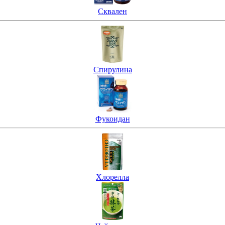
Сквален
Спирулина
Фукоидан
Хлорелла