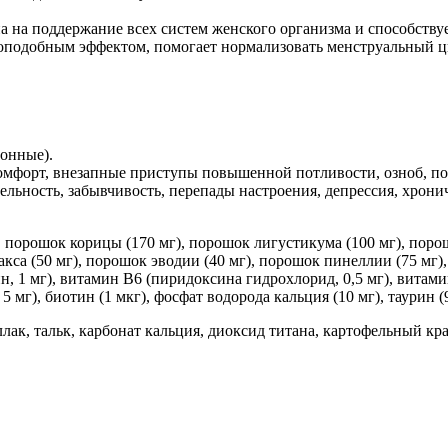
а на поддержание всех систем женского организма и способств
оподобным эффектом, помогает нормализовать менструальный ци
онные).
комфорт, внезапные приступы повышенной потливости, озноб, п
льность, забывчивость, перепады настроения, депрессия, хронич
, порошок корицы (170 мг), порошок лигустикума (100 мг), поро
акса (50 мг), порошок эводии (40 мг), порошок пинеллии (75 мг)
, 1 мг), витамин B6 (пиридоксина гидрохлорид, 0,5 мг), витамин
 5 мг), биотин (1 мкг), фосфат водорода кальция (10 мг), таурин
ак, тальк, карбонат кальция, диоксид титана, картофельный кра