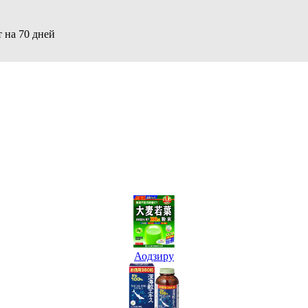
 на 70 дней
Аодзиру