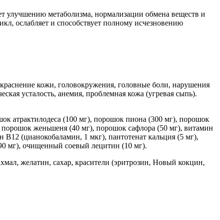
ует улучшению метаболизма, нормализации обмена веществ и
кл, ослабляет и способствует полному исчезновению
окраснение кожи, головокружения, головные боли, нарушения
еская усталость, анемия, проблемная кожа (угревая сыпь).
шок атрактилодеса (100 мг), порошок пиона (300 мг), порошок
, порошок женьшеня (40 мг), порошок сафлора (50 мг), витамин
 B12 (цианокобаламин, 1 мкг), пантотенат кальция (5 мг),
 (90 мг), очищенный соевый лецитин (10 мг).
хмал, желатин, сахар, красители (эритрозин, Новый кокцин,