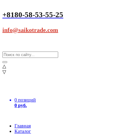
+8180-58-53-55-25
info@saikotrade.com
△
▽
0 позиций
0 руб.
Главная
Каталог