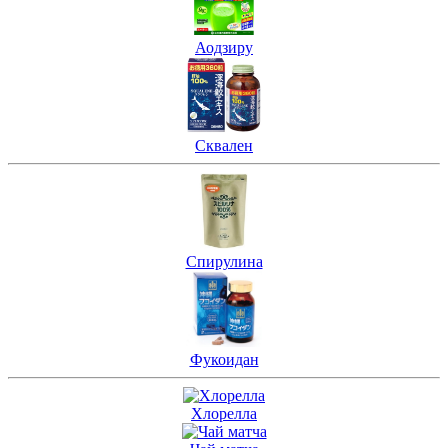
Аодзиру
Сквален
Спирулина
Фукоидан
Хлорелла