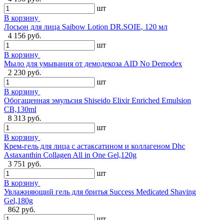
шт
В корзину
Лосьон для лица Saibow Lotion DR.SOIE, 120 мл
4 156 руб.
шт
В корзину
Мыло для умывания от демодекоза AID No Demodex
2 230 руб.
шт
В корзину
Обогащенная эмульсия Shiseido Elixir Enriched Emulsion
CB,130ml
8 313 руб.
шт
В корзину
Крем-гель для лица с астаксатином и коллагеном Dhc
Astaxanthin Collagen All in One Gel,120g
3 751 руб.
шт
В корзину
Увлажняющий гель для бритья Success Medicated Shaving
Gel,180g
862 руб.
шт