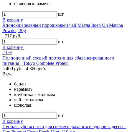
Соленая карамель
шт
В корзину
Японский зеленый порошковый чай Матча Itoen Uji Matcha
Powder, 30g
717 руб.
шт
В корзину
-10%
Полноценный соевый протеин для сбалансированного
питания - Tokyo Complete Protein
5 400 руб.
4 860 руб.
Вкус
банан
карамель
клубника с молоком
чай с молоком
шоколад
шт
В корзину
Пенная зубная паста для свежего дыхания и здоровья десен –
Kao Pureora Foam Fresh Mint, 110 мл.