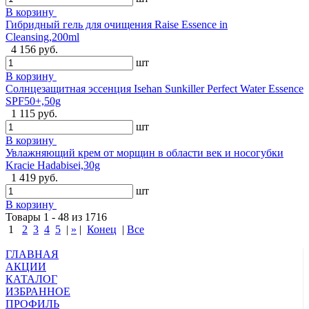
В корзину
Гибридный гель для очищения Raise Essence in
Cleansing,200ml
4 156 руб.
шт
В корзину
Солнцезащитная эссенция Isehan Sunkiller Perfect Water Essence
SPF50+,50g
1 115 руб.
шт
В корзину
Увлажняющий крем от морщин в области век и носогубки
Kracie Hadabisei,30g
1 419 руб.
шт
В корзину
Товары 1 - 48 из 1716
1
2
3
4
5
|
»
|
Конец
|
Все
ГЛАВНАЯ
АКЦИИ
КАТАЛОГ
ИЗБРАННОЕ
ПРОФИЛЬ