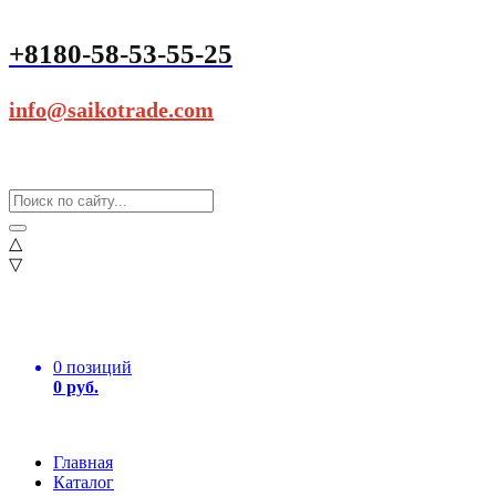
+8180-58-53-55-25
info@saikotrade.com
△
▽
0 позиций
0 руб.
Главная
Каталог