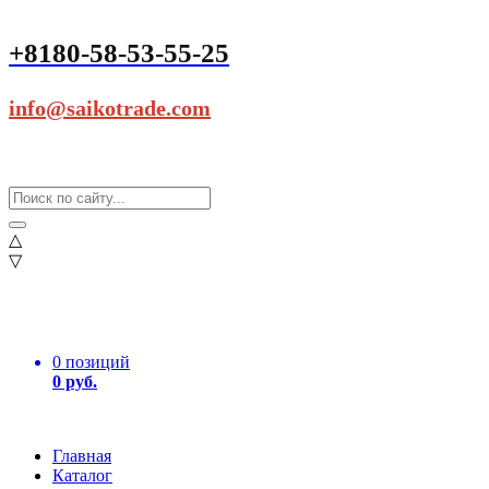
+8180-58-53-55-25
info@saikotrade.com
△
▽
0 позиций
0 руб.
Главная
Каталог