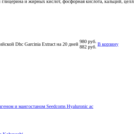
ры глицерина и жирных кислот, фосфорная кислота, кальций, целл
980 руб.
ской Dhc Garcinia Extract на 20 дней
В корзину
882 руб.
геном и мангостаном Seedcoms Hyaluronic ac