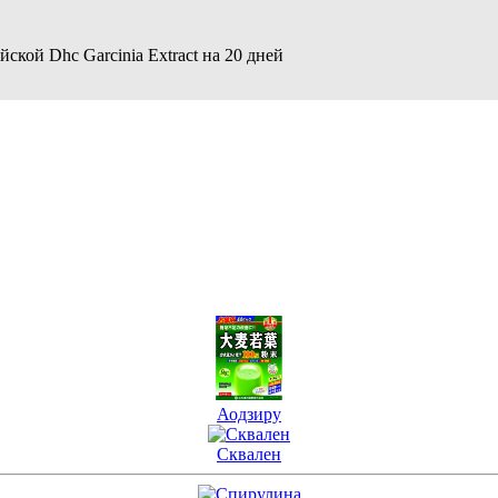
кой Dhc Garcinia Extract на 20 дней
Аодзиру
Сквален