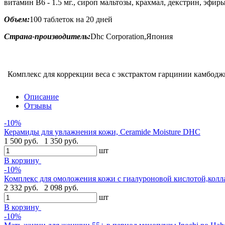
витамин В6 - 1.5 мг., сироп мальтозы, крахмал, декстрин, эфи
Объем:
100 таблеток на 20 дней
Страна-производитель:
Dhc Corporation,Япония
Комплекс для коррекции веса с экстрактом гарцинии камбоджий
Описание
Отзывы
-10%
Керамиды для увлажнения кожи, Ceramide Moisture DHC
1 500 руб.
1 350 руб.
шт
В корзину
-10%
Комплекс для омоложения кожи с гиалуроновой кислотой,колла
2 332 руб.
2 098 руб.
шт
В корзину
-10%