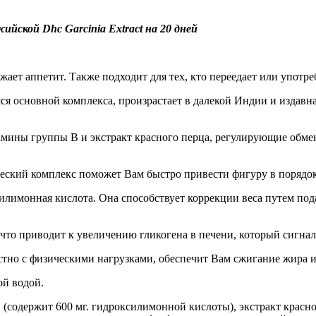
йской Dhc Garcinia Extract на 20 дней
ет аппетит. Также подходит для тех, кто переедает или употре
ся основной комплекса, произрастает в далекой Индии и издавн
тамины группы В и экстракт красного перца, регулирующие обм
ческий комплекс поможет Вам быстро привести фигуру в порядок
илимонная кислота. Она способствует коррекции веса путем по
что приводит к увеличению гликогена в печени, который сигнал
тно с физическими нагрузками, обеспечит Вам сжигание жира и
ой водой.
одержит 600 мг. гидроксилимонной кислоты), экстракт красного п