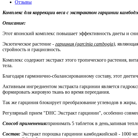
Отзывы
Комплекс для коррекции веса с экстрактом гарцинии камбоджи
Описание:
Этот японский комплекс повышает эффективность диеты и снижа
Экзотическое растение -
гарциния (garcinia cambogia)
, являющая
стройность и грациозность.
Комплекс содержит экстракт этого тропического растения, ви
тела.
Благодаря гармонично-сбалансированному составу, этот диети
Активным ингредиентом экстракта гарцинии является гидрокс
формировать жировую ткань во время переедания.
Так же гарциния блокирует преобразование углеводов в жиры, 
Регулярный прием "DHC Экстракт гарцинии", особенно совмес
Способ применения:
принимать 5 таблеток в день,запивая тепл
Состав:
Экстракт порошка гарцинии камбоджийской - 1000 мг. (с