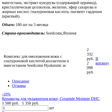
мангостана, экстракт кукурузы (содержащий церамид),
кристаллическая целлюлоза, желатин, эфир сахарозы и
жирных кислот, гиалуроновая кислота, пигмент гардении
(красный).
Объем:
180 шт на 3 месяца
Страна-производитель:
Seedcoms,Япония
2
332
Комплекс для омоложения кожи с
руб.
В
гиалуроновой кислотой,коллагеном и
2
корзину
мангостаном Seedcoms Hyaluronic ac
098
руб.
Описание
Отзывы
-10%
Керамиды для увлажнения кожи, Ceramide Moisture DHC
1 500 руб.
1 350 руб.
шт