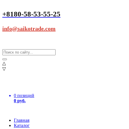
+8180-58-53-55-25
info@saikotrade.com
△
▽
0 позиций
0 руб.
Главная
Каталог