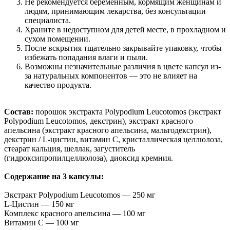
Не рекомендуется беременным, кормящим женщинам и
людям, принимающим лекарства, без консультации
специалиста.
Храните в недоступном для детей месте, в прохладном и
сухом помещении.
После вскрытия тщательно закрывайте упаковку, чтобы
избежать попадания влаги и пыли.
Возможны незначительные различия в цвете капсул из-
за натуральных компонентов — это не влияет на
качество продукта.
Состав:
порошок экстракта Polypodium Leucotomos (экстракт
Polypodium Leucotomos, декстрин), экстракт красного
апельсина (экстракт красного апельсина, мальтодекстрин),
декстрин / L-цистин, витамин C, кристаллическая целлюлоза,
стеарат кальция, шеллак, загуститель
(гидроксипропилцеллюлоза), диоксид кремния.
Содержание на 3 капсулы:
Экстракт Polypodium Leucotomos — 250 мг
L-Цистин — 150 мг
Комплекс красного апельсина — 100 мг
Витамин C — 100 мг