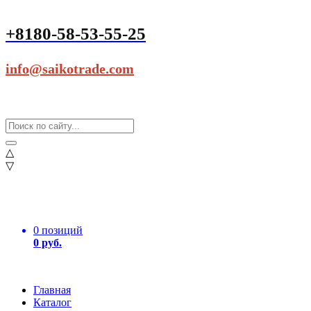
+8180-58-53-55-25
info@saikotrade.com
△
▽
0 позиций
0 руб.
Главная
Каталог