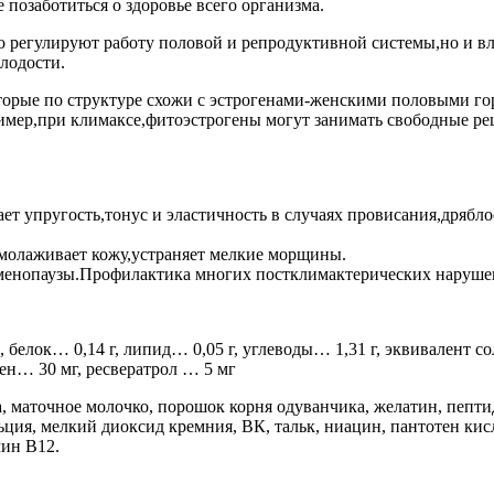
 позаботиться о здоровье всего организма.
регулируют работу половой и репродуктивной системы,но и вл
лодости.
орые по структуре схожи с эстрогенами-женскими половыми гор
ример,при климаксе,фитоэстрогены могут занимать свободные ре
 упругость,тонус и эластичность в случаях провисания,дрябло
омолаживает кожу,устраняет мелкие морщины.
менопаузы.Профилактика многих постклимактерических наруше
белок… 0,14 г, липид… 0,05 г, углеводы… 1,31 г, эквивалент сол
ен… 30 мг, ресвератрол … 5 мг
 маточное молочко, порошок корня одуванчика, желатин, пептид
ьция, мелкий диоксид кремния, ВК, тальк, ниацин, пантотен кисл
мин B12.