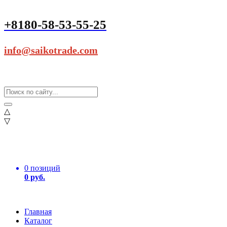
+8180-58-53-55-25
info@saikotrade.com
△
▽
0 позиций
0 руб.
Главная
Каталог