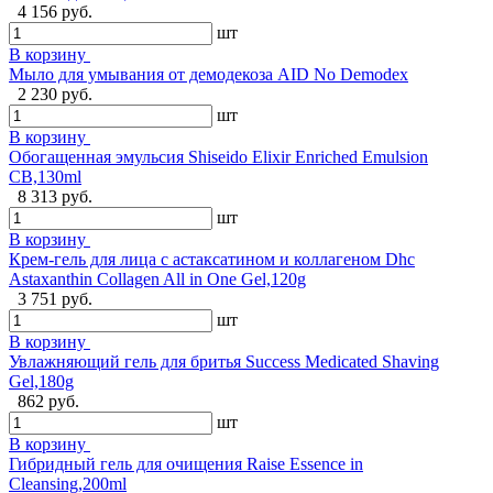
4 156 руб.
шт
В корзину
Мыло для умывания от демодекоза AID No Demodex
2 230 руб.
шт
В корзину
Обогащенная эмульсия Shiseido Elixir Enriched Emulsion
CB,130ml
8 313 руб.
шт
В корзину
Крем-гель для лица с астаксатином и коллагеном Dhc
Astaxanthin Collagen All in One Gel,120g
3 751 руб.
шт
В корзину
Увлажняющий гель для бритья Success Medicated Shaving
Gel,180g
862 руб.
шт
В корзину
Гибридный гель для очищения Raise Essence in
Cleansing,200ml