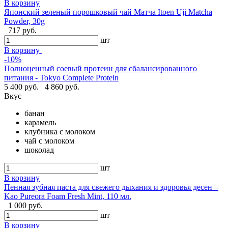
В корзину
Японский зеленый порошковый чай Матча Itoen Uji Matcha
Powder, 30g
717 руб.
шт
В корзину
-10%
Полноценный соевый протеин для сбалансированного
питания - Tokyo Complete Protein
5 400 руб.
4 860 руб.
Вкус
банан
карамель
клубника с молоком
чай с молоком
шоколад
шт
В корзину
Пенная зубная паста для свежего дыхания и здоровья десен –
Kao Pureora Foam Fresh Mint, 110 мл.
1 000 руб.
шт
В корзину