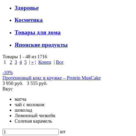
Здоровье
Косметика
Товары для дома
Японские продукты
Товары 1 - 48 из 1716
1
2
3
4
5
|
»
|
Конец
|
Все
-10%
Протеиновый кекс в кружке – Protein MugCake
3 950 руб.
3 555 руб.
Вкус
матча
чай с молоком
шоколад
Лимонный чизкейк
Соленая карамель
шт