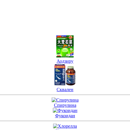
Аодзиру
Сквален
Спирулина
Фукоидан