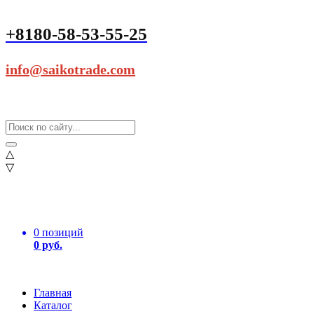
+8180-58-53-55-25
info@saikotrade.com
△
▽
0 позиций
0 руб.
Главная
Каталог