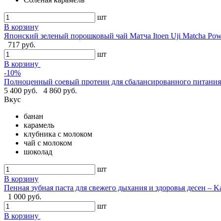
шт
В корзину
Японский зеленый порошковый чай Матча Itoen Uji Matcha Pow
717 руб.
шт
В корзину
-10%
Полноценный соевый протеин для сбалансированного питания -
5 400 руб.
4 860 руб.
Вкус
банан
карамель
клубника с молоком
чай с молоком
шоколад
шт
В корзину
Пенная зубная паста для свежего дыхания и здоровья десен – Ka
1 000 руб.
шт
В корзину