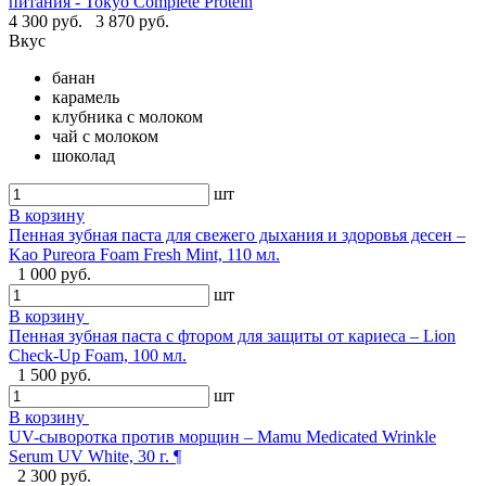
питания - Tokyo Complete Protein
4 300 руб.
3 870 руб.
Вкус
банан
карамель
клубника с молоком
чай с молоком
шоколад
шт
В корзину
Пенная зубная паста для свежего дыхания и здоровья десен –
Kao Pureora Foam Fresh Mint, 110 мл.
1 000 руб.
шт
В корзину
Пенная зубная паста с фтором для защиты от кариеса – Lion
Check-Up Foam, 100 мл.
1 500 руб.
шт
В корзину
UV-сыворотка против морщин – Mamu Medicated Wrinkle
Serum UV White, 30 г. ¶
2 300 руб.