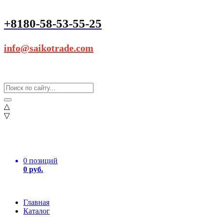
+8180-58-53-55-25
info@saikotrade.com
△
▽
0 позиций
0 руб.
Главная
Каталог