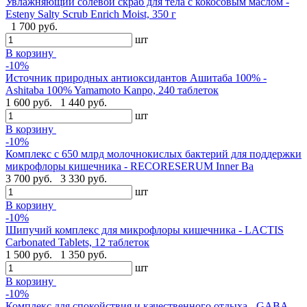
Увлажняющий солевой скраб для тела с кокосовым маслом -
Esteny Salty Scrub Enrich Moist, 350 г
1 700 руб.
шт
В корзину
-10%
Источник природных антиоксидантов Ашитаба 100% -
Ashitaba 100% Yamamoto Kanpo, 240 таблеток
1 600 руб.
1 440 руб.
шт
В корзину
-10%
Комплекс с 650 млрд молочнокислых бактерий для поддержки
микрофлоры кишечника - RECORESERUM Inner Ba
3 700 руб.
3 330 руб.
шт
В корзину
-10%
Шипучий комплекс для микрофлоры кишечника - LACTIS
Carbonated Tablets, 12 таблеток
1 500 руб.
1 350 руб.
шт
В корзину
-10%
Комплекс для спокойствия и качественного отдыха - GABA