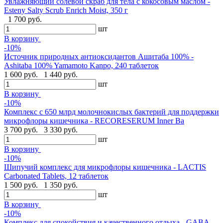
Увлажняющий солевой скраб для тела с кокосовым маслом -
Esteny Salty Scrub Enrich Moist, 350 г
1 700 руб.
шт
В корзину
-10%
Источник природных антиоксидантов Ашитаба 100% -
Ashitaba 100% Yamamoto Kanpo, 240 таблеток
1 600 руб.
1 440 руб.
шт
В корзину
-10%
Комплекс с 650 млрд молочнокислых бактерий для поддержки
микрофлоры кишечника - RECORESERUM Inner Ba
3 700 руб.
3 330 руб.
шт
В корзину
-10%
Шипучий комплекс для микрофлоры кишечника - LACTIS
Carbonated Tablets, 12 таблеток
1 500 руб.
1 350 руб.
шт
В корзину
-10%
Комплекс для спокойствия и качественного отдыха - GABA