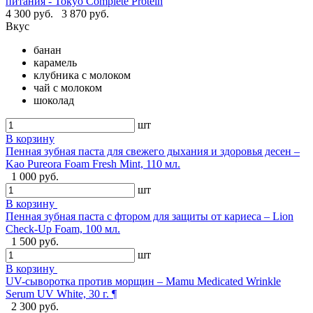
питания - Tokyo Complete Protein
4 300 руб.
3 870 руб.
Вкус
банан
карамель
клубника с молоком
чай с молоком
шоколад
шт
В корзину
Пенная зубная паста для свежего дыхания и здоровья десен –
Kao Pureora Foam Fresh Mint, 110 мл.
1 000 руб.
шт
В корзину
Пенная зубная паста с фтором для защиты от кариеса – Lion
Check-Up Foam, 100 мл.
1 500 руб.
шт
В корзину
UV-сыворотка против морщин – Mamu Medicated Wrinkle
Serum UV White, 30 г. ¶
2 300 руб.