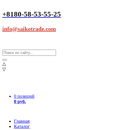
+8180-58-53-55-25
info@saikotrade.com
△
▽
0 позиций
0 руб.
Главная
Каталог