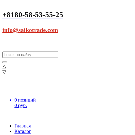
+8180-58-53-55-25
info@saikotrade.com
△
▽
0 позиций
0 руб.
Главная
Каталог