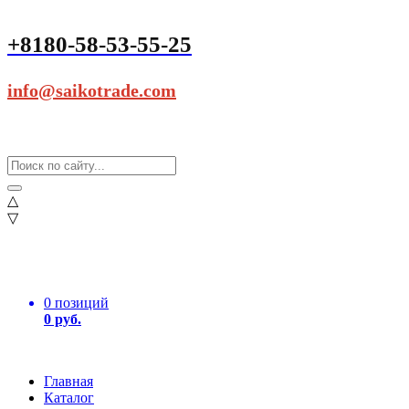
+8180-58-53-55-25
info@saikotrade.com
△
▽
0 позиций
0 руб.
Главная
Каталог