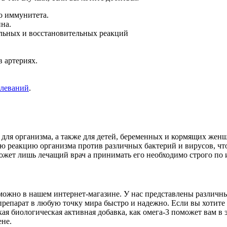
о иммунитета.
на.
ельных и восстановительных реакций
в артериях.
олеваний
.
 для организма, а также для детей, беременных и кормящих жен
ю реакцию организма против различных бактерий и вирусов, что
может лишь лечащий врач а принимать его необходимо строго по
ё можно в нашем интернет-магазине. У нас представлены различ
епарат в любую точку мира быстро и надежно. Если вы хотите 
ая биологическая активная добавка, как омега-3 поможет вам в 
ене.