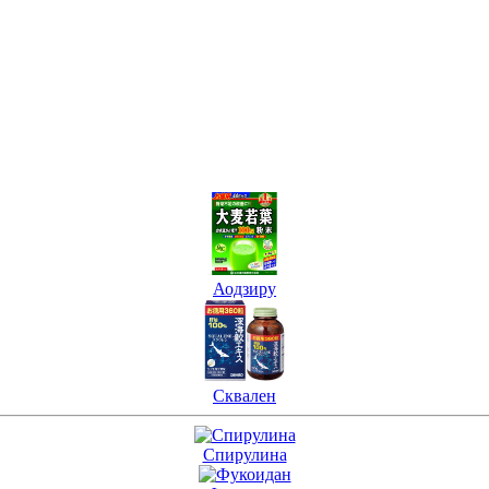
Аодзиру
Сквален
Спирулина