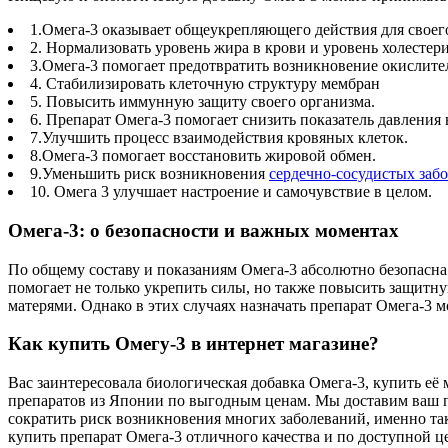
1.Омега-3 оказывает общеукрепляющего действия для своег
2. Нормализовать уровень жира в крови и уровень холестери
3.Омега-3 помогает предотвратить возникновение окислит
4. Стабилизировать клеточную структуру мембран
5. Повысить иммунную защиту своего организма.
6. Препарат Омега-3 помогает снизить показатель давления 
7.Улучшить процесс взаимодействия кровяных клеток.
8.Омега-3 помогает восстановить жировой обмен.
9.Уменьшить риск возникновения
сердечно-сосудистых заб
10. Омега 3 улучшает настроение и самочувствие в целом.
Омега-3: о безопасности и важных моментах
По общему составу и показаниям Омега-3 абсолютно безопасна
помогает не только укрепить силы, но также повысить защитну
матерями. Однако в этих случаях назначать препарат Омега-3 
Как купить Омегу-3 в интернет магазине?
Вас заинтересовала биологическая добавка Омега-3, купить е
препаратов из Японии по выгодным ценам. Мы доставим ваш пр
сократить риск возникновения многих заболеваний, именно так
купить препарат Омега-3 отличного качества и по доступной ц