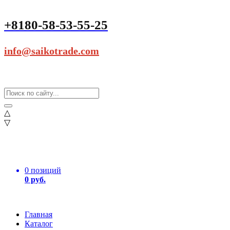
+8180-58-53-55-25
info@saikotrade.com
△
▽
0 позиций
0 руб.
Главная
Каталог