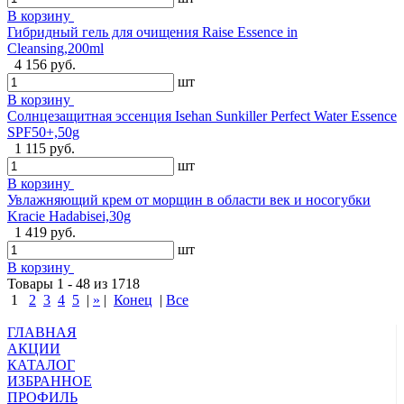
В корзину
Гибридный гель для очищения Raise Essence in
Cleansing,200ml
4 156 руб.
шт
В корзину
Солнцезащитная эссенция Isehan Sunkiller Perfect Water Essence
SPF50+,50g
1 115 руб.
шт
В корзину
Увлажняющий крем от морщин в области век и носогубки
Kracie Hadabisei,30g
1 419 руб.
шт
В корзину
Товары 1 - 48 из 1718
1
2
3
4
5
|
»
|
Конец
|
Все
ГЛАВНАЯ
АКЦИИ
КАТАЛОГ
ИЗБРАННОЕ
ПРОФИЛЬ