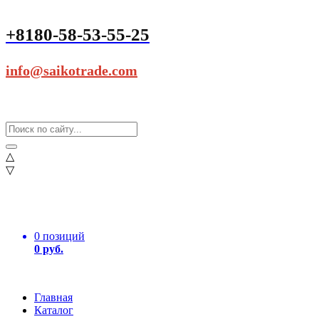
+8180-58-53-55-25
info@saikotrade.com
△
▽
0 позиций
0 руб.
Главная
Каталог