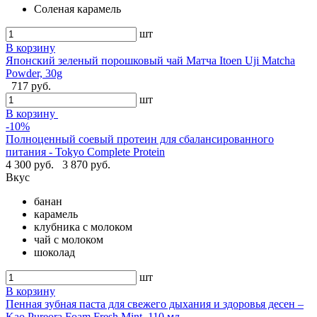
Соленая карамель
шт
В корзину
Японский зеленый порошковый чай Матча Itoen Uji Matcha
Powder, 30g
717 руб.
шт
В корзину
-10%
Полноценный соевый протеин для сбалансированного
питания - Tokyo Complete Protein
4 300 руб.
3 870 руб.
Вкус
банан
карамель
клубника с молоком
чай с молоком
шоколад
шт
В корзину
Пенная зубная паста для свежего дыхания и здоровья десен –
Kao Pureora Foam Fresh Mint, 110 мл.