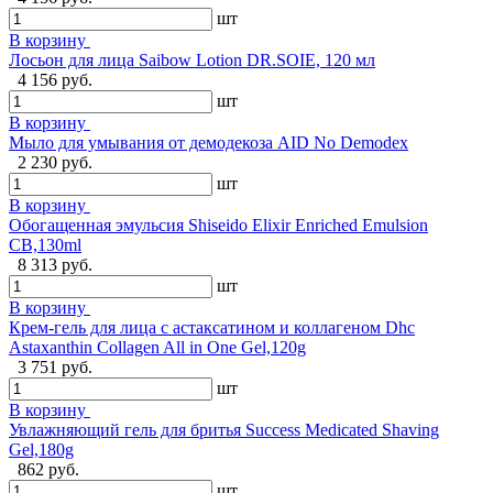
шт
В корзину
Лосьон для лица Saibow Lotion DR.SOIE, 120 мл
4 156 руб.
шт
В корзину
Мыло для умывания от демодекоза AID No Demodex
2 230 руб.
шт
В корзину
Обогащенная эмульсия Shiseido Elixir Enriched Emulsion
CB,130ml
8 313 руб.
шт
В корзину
Крем-гель для лица с астаксатином и коллагеном Dhc
Astaxanthin Collagen All in One Gel,120g
3 751 руб.
шт
В корзину
Увлажняющий гель для бритья Success Medicated Shaving
Gel,180g
862 руб.
шт