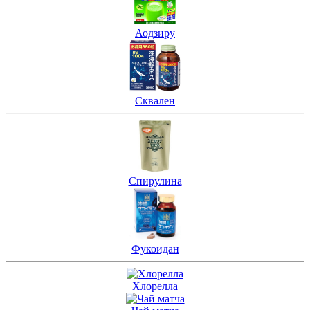
Аодзиру
Сквален
Спирулина
Фукоидан
Хлорелла