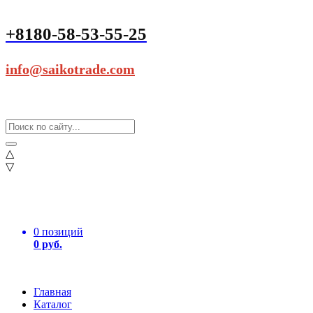
+8180-58-53-55-25
info@saikotrade.com
△
▽
0 позиций
0 руб.
Главная
Каталог