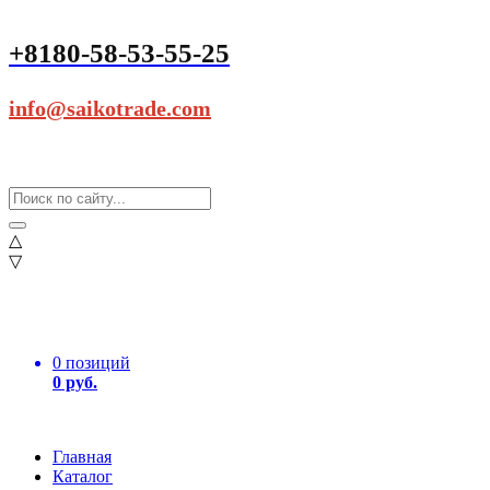
+8180-58-53-55-25
info@saikotrade.com
△
▽
0 позиций
0 руб.
Главная
Каталог