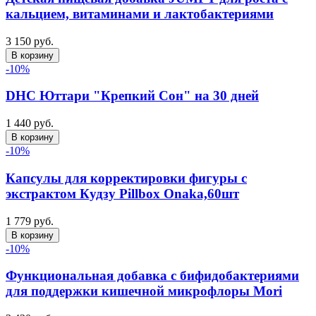
кальцием, витаминами и лактобактериями
3 150 руб.
В корзину
-10%
DHC Юттари "Крепкий Сон" на 30 дней
1 440 руб.
В корзину
-10%
Капсулы для корректировки фигуры с
экстрактом Кудзу Pillbox Onaka,60шт
1 779 руб.
В корзину
-10%
Функциональная добавка с бифидобактериями
для поддержки кишечной микрофлоры Mori