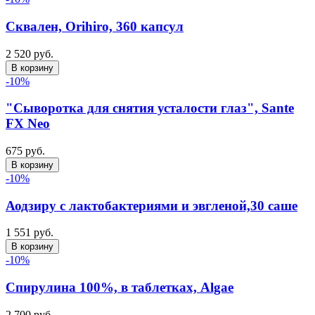
Сквален, Orihiro, 360 капсул
2 520 руб.
В корзину
-10%
"Сыворотка для снятия усталости глаз", Sante
FX Neo
675 руб.
В корзину
-10%
Аодзиру с лактобактериями и эвгленой,30 саше
1 551 руб.
В корзину
-10%
Спирулина 100%, в таблетках, Algae
2 700 руб.