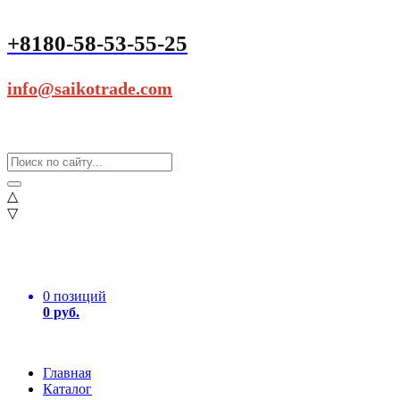
+8180-58-53-55-25
info@saikotrade.com
△
▽
0 позиций
0 руб.
Главная
Каталог