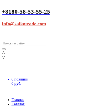
+8180-58-53-55-25
info@saikotrade.com
△
▽
0 позиций
0 руб.
Главная
Каталог