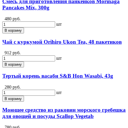
Смесь для приготовления панкейков Morinaga
Pancakes Mix, 300g
480 руб.
шт
В корзину
Чай с куркумой Orihiro Ukon Tea, 48 пакетиков
912 руб.
шт
В корзину
Тертый корень васаби S&B Hon Wasabi, 43g
280 руб.
шт
В корзину
Моющее средство из раковин морского гребешка
для овощей и посуды Scallop Vegetab
780 руб.