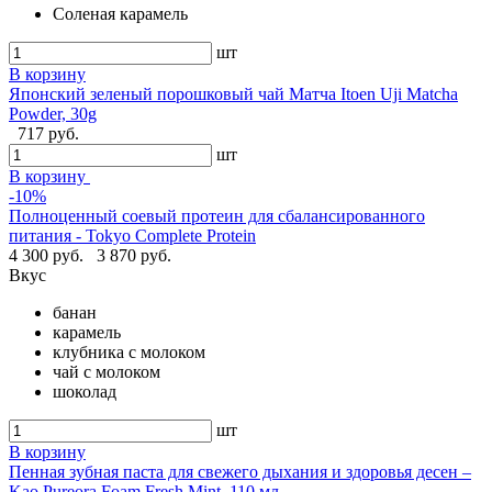
Соленая карамель
шт
В корзину
Японский зеленый порошковый чай Матча Itoen Uji Matcha
Powder, 30g
717 руб.
шт
В корзину
-10%
Полноценный соевый протеин для сбалансированного
питания - Tokyo Complete Protein
4 300 руб.
3 870 руб.
Вкус
банан
карамель
клубника с молоком
чай с молоком
шоколад
шт
В корзину
Пенная зубная паста для свежего дыхания и здоровья десен –
Kao Pureora Foam Fresh Mint, 110 мл.