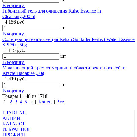
В корзину
Гибридный гель для очищения Raise Essence in
Cleansing,200ml
4 156 руб.
шт
В корзину
Солнцезащитная эссенция Isehan Sunkiller Perfect Water Essence
SPF50+,50g
1 115 руб.
шт
В корзину
Увлажняющий крем от морщин в области век и носогубки
Kracie Hadabisei,30g
1 419 руб.
шт
В корзину
Товары 1 - 48 из 1718
1
2
3
4
5
|
»
|
Конец
|
Все
ГЛАВНАЯ
АКЦИИ
КАТАЛОГ
ИЗБРАННОЕ
ПРОФИЛЬ