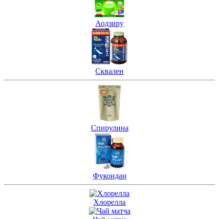
Аодзиру
Сквален
Спирулина
Фукоидан
Хлорелла