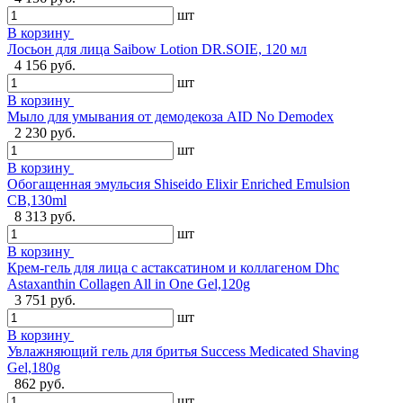
шт
В корзину
Лосьон для лица Saibow Lotion DR.SOIE, 120 мл
4 156 руб.
шт
В корзину
Мыло для умывания от демодекоза AID No Demodex
2 230 руб.
шт
В корзину
Обогащенная эмульсия Shiseido Elixir Enriched Emulsion
CB,130ml
8 313 руб.
шт
В корзину
Крем-гель для лица с астаксатином и коллагеном Dhc
Astaxanthin Collagen All in One Gel,120g
3 751 руб.
шт
В корзину
Увлажняющий гель для бритья Success Medicated Shaving
Gel,180g
862 руб.
шт