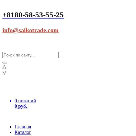
+8180-58-53-55-25
info@saikotrade.com
△
▽
0 позиций
0 руб.
Главная
Каталог