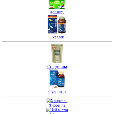
Аодзиру
Сквален
Спирулина
Фукоидан
Хлорелла