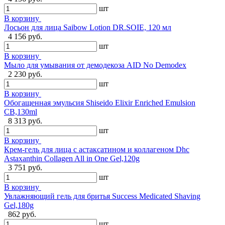
шт
В корзину
Лосьон для лица Saibow Lotion DR.SOIE, 120 мл
4 156 руб.
шт
В корзину
Мыло для умывания от демодекоза AID No Demodex
2 230 руб.
шт
В корзину
Обогащенная эмульсия Shiseido Elixir Enriched Emulsion
CB,130ml
8 313 руб.
шт
В корзину
Крем-гель для лица с астаксатином и коллагеном Dhc
Astaxanthin Collagen All in One Gel,120g
3 751 руб.
шт
В корзину
Увлажняющий гель для бритья Success Medicated Shaving
Gel,180g
862 руб.
шт