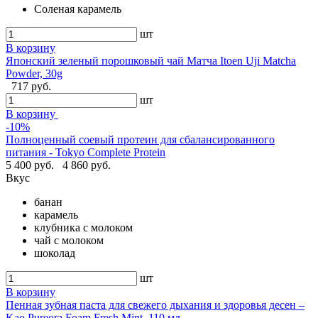
Соленая карамель
шт
В корзину
Японский зеленый порошковый чай Матча Itoen Uji Matcha
Powder, 30g
717 руб.
шт
В корзину
-10%
Полноценный соевый протеин для сбалансированного
питания - Tokyo Complete Protein
5 400 руб.
4 860 руб.
Вкус
банан
карамель
клубника с молоком
чай с молоком
шоколад
шт
В корзину
Пенная зубная паста для свежего дыхания и здоровья десен –
Kao Pureora Foam Fresh Mint, 110 мл.