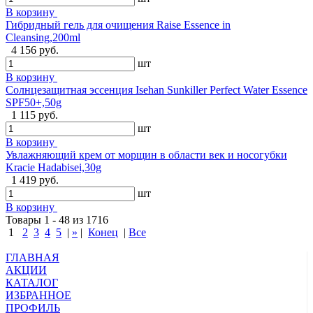
В корзину
Гибридный гель для очищения Raise Essence in
Cleansing,200ml
4 156 руб.
шт
В корзину
Солнцезащитная эссенция Isehan Sunkiller Perfect Water Essence
SPF50+,50g
1 115 руб.
шт
В корзину
Увлажняющий крем от морщин в области век и носогубки
Kracie Hadabisei,30g
1 419 руб.
шт
В корзину
Товары 1 - 48 из 1716
1
2
3
4
5
|
»
|
Конец
|
Все
ГЛАВНАЯ
АКЦИИ
КАТАЛОГ
ИЗБРАННОЕ
ПРОФИЛЬ