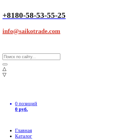
+8180-58-53-55-25
info@saikotrade.com
△
▽
0 позиций
0 руб.
Главная
Каталог