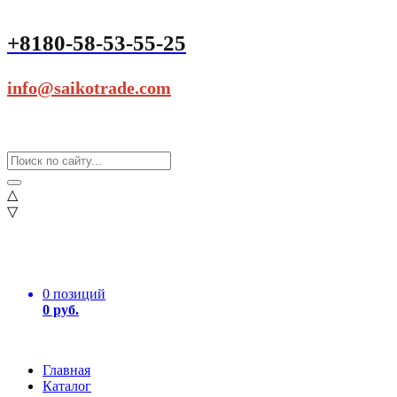
+8180-58-53-55-25
info@saikotrade.com
△
▽
0 позиций
0 руб.
Главная
Каталог