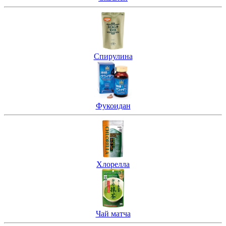
Спирулина
Фукоидан
Хлорелла
Чай матча