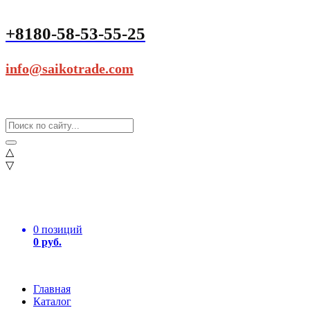
+8180-58-53-55-25
info@saikotrade.com
△
▽
0 позиций
0 руб.
Главная
Каталог