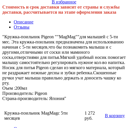
В избранное
Стоимость и срок доставки зависит от страны и службы
доставки, рассчитывается на этапе оформления заказа
Описание
Отзывы
"Кружка-поильник Pigeon ""MagMag""для малышей с 5-ти
мес. Эта кружка-поильник предназначена для использованию
начиная с 5-ти месяцев,что бы познакомить малыша и с
другими,отличными от соски или маминого
соска,отверстиями для питья.Мягкий удобный носик помогает
малышу самостоятельно регулировать нужное кол-во напитка.
Носик для питья Pigeon сделан из мягкого материала, который
не раздражает нежные десны и зубки ребенка.Скошенные
ручки учат малыша правильно держать и доносить чашку ко
рту.
Оъем :200мл
Производитель: Pigeon
Страна-производитель: Япония"
Кружка-поильник MagMagс 5ти
1 272
В корзину
месяцев
руб.