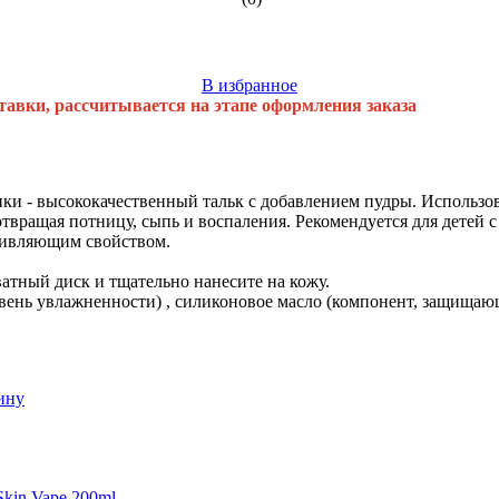
В избранное
тавки, рассчитывается на этапе оформления заказа
пки - высококачественный тальк с добавлением пудры. Использов
вращая потницу, сыпь и воспаления. Рекомендуется для детей с
живляющим свойством.
атный диск и тщательно нанесите на кожу.
вень увлажненности) , силиконовое масло (компонент, защищающ
ину
Skin Vape,200ml