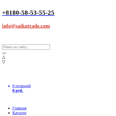
+8180-58-53-55-25
info@saikotrade.com
△
▽
0 позиций
0 руб.
Главная
Каталог