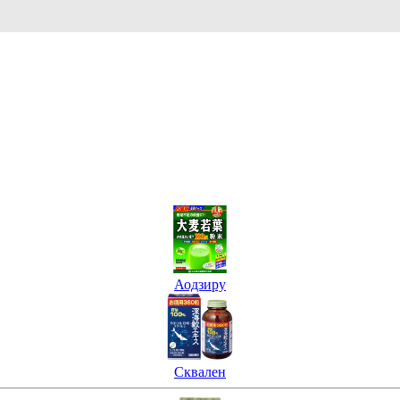
Аодзиру
Сквален