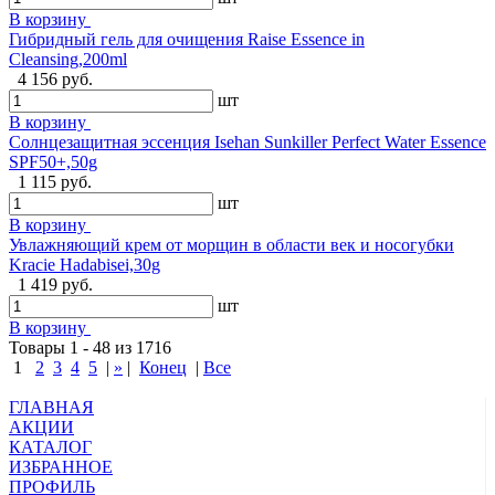
В корзину
Гибридный гель для очищения Raise Essence in
Cleansing,200ml
4 156 руб.
шт
В корзину
Солнцезащитная эссенция Isehan Sunkiller Perfect Water Essence
SPF50+,50g
1 115 руб.
шт
В корзину
Увлажняющий крем от морщин в области век и носогубки
Kracie Hadabisei,30g
1 419 руб.
шт
В корзину
Товары 1 - 48 из 1716
1
2
3
4
5
|
»
|
Конец
|
Все
ГЛАВНАЯ
АКЦИИ
КАТАЛОГ
ИЗБРАННОЕ
ПРОФИЛЬ