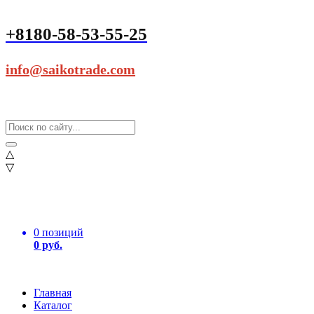
+8180-58-53-55-25
info@saikotrade.com
△
▽
0 позиций
0 руб.
Главная
Каталог