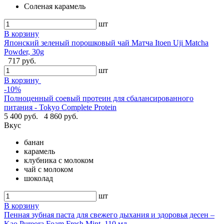
Соленая карамель
шт
В корзину
Японский зеленый порошковый чай Матча Itoen Uji Matcha
Powder, 30g
717 руб.
шт
В корзину
-10%
Полноценный соевый протеин для сбалансированного
питания - Tokyo Complete Protein
5 400 руб.
4 860 руб.
Вкус
банан
карамель
клубника с молоком
чай с молоком
шоколад
шт
В корзину
Пенная зубная паста для свежего дыхания и здоровья десен –
Kao Pureora Foam Fresh Mint, 110 мл.