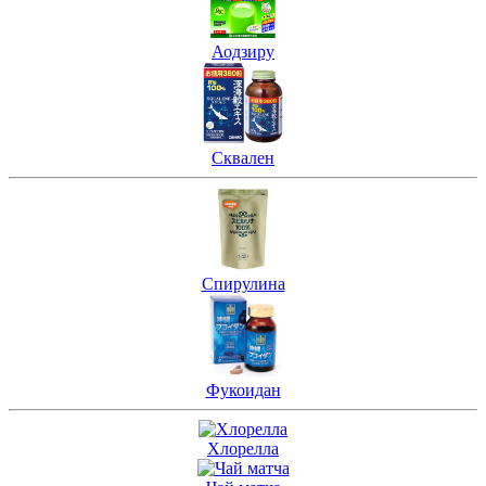
Аодзиру
Сквален
Спирулина
Фукоидан
Хлорелла