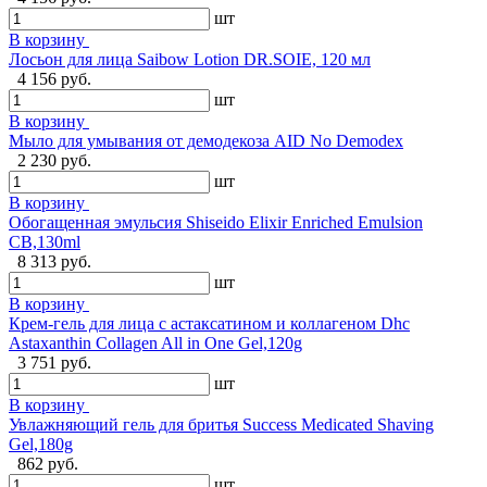
шт
В корзину
Лосьон для лица Saibow Lotion DR.SOIE, 120 мл
4 156 руб.
шт
В корзину
Мыло для умывания от демодекоза AID No Demodex
2 230 руб.
шт
В корзину
Обогащенная эмульсия Shiseido Elixir Enriched Emulsion
CB,130ml
8 313 руб.
шт
В корзину
Крем-гель для лица с астаксатином и коллагеном Dhc
Astaxanthin Collagen All in One Gel,120g
3 751 руб.
шт
В корзину
Увлажняющий гель для бритья Success Medicated Shaving
Gel,180g
862 руб.
шт