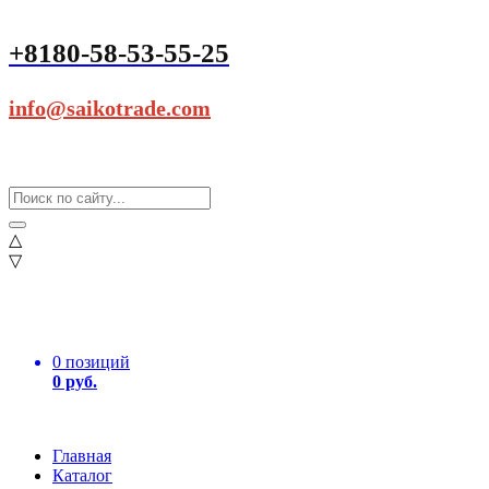
+8180-58-53-55-25
info@saikotrade.com
△
▽
0 позиций
0 руб.
Главная
Каталог