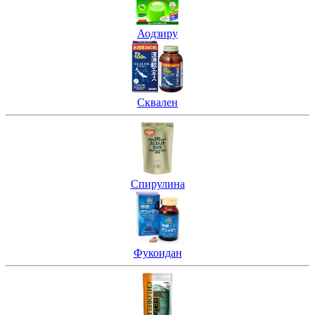
Аодзиру
Сквален
Спирулина
Фукоидан