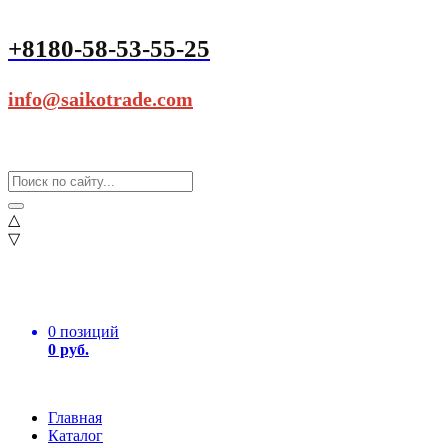
+8180-58-53-55-25
info@saikotrade.com
△
▽
0 позиций
0 руб.
Главная
Каталог