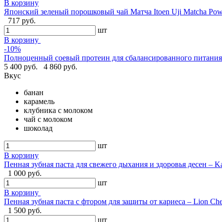
В корзину
Японский зеленый порошковый чай Матча Itoen Uji Matcha Pow
717 руб.
шт
В корзину
-10%
Полноценный соевый протеин для сбалансированного питания -
5 400 руб.
4 860 руб.
Вкус
банан
карамель
клубника с молоком
чай с молоком
шоколад
шт
В корзину
Пенная зубная паста для свежего дыхания и здоровья десен – Ka
1 000 руб.
шт
В корзину
Пенная зубная паста с фтором для защиты от кариеса – Lion Ch
1 500 руб.
шт