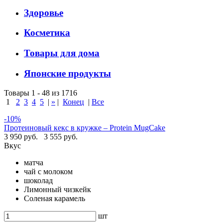
Здоровье
Косметика
Товары для дома
Японские продукты
Товары 1 - 48 из 1716
1
2
3
4
5
|
»
|
Конец
|
Все
-10%
Протеиновый кекс в кружке – Protein MugCake
3 950 руб.
3 555 руб.
Вкус
матча
чай с молоком
шоколад
Лимонный чизкейк
Соленая карамель
шт