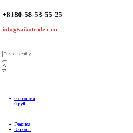
+8180-58-53-55-25
info@saikotrade.com
△
▽
0 позиций
0 руб.
Главная
Каталог