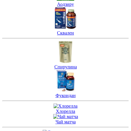
Аодзиру
Сквален
Спирулина
Фукоидан
Хлорелла
Чай матча