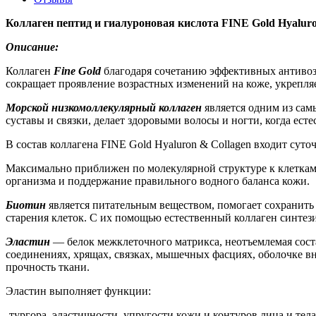
Коллаген пептид и гиалуроновая кислота FINE Gold Hyaluro
Описание:
Коллаген
Fine Gold
благодаря сочетанию эффективных антивозр
сокращает проявление возрастных изменений на коже, укрепляе
Морской низкомоллекулярный коллаген
является одним из сам
суставы и связки, делает здоровыми волосы и ногти, когда ест
В состав коллагена FINE Gold Hyaluron & Collagen входит сут
Максимально приближен по молекулярной структуре к клеткам 
организма и поддержание правильного водного баланса кожи.
Биотин
является питательным веществом, помогает сохранить
старения клеток. С их помощью естественный коллаген синтез
Эластин
— белок межклеточного матрикса, неотъемлемая сост
соединениях, хрящах, связках, мышечных фасциях, оболочке в
прочность ткани.
Эластин выполняет функции:
-тургора, эластичности, упругости кожи и контуров лица и тела