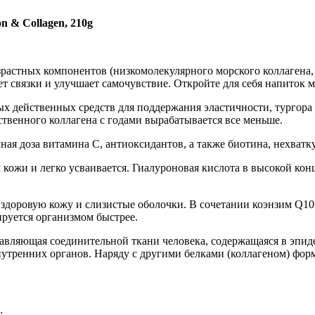
n & Collagen, 210g
астных компонентов (низкомолекулярного морского коллагена, 
т связки и улучшает самочувствие. Откройте для себя напиток 
ых действенных средств для поддержания эластичности, тургор
ественного коллагена с годами вырабатывается все меньше.
очная доза витамина C, антиоксидантов, а также биотина, нехва
кожи и легко усваивается. Гиалуроновая кислота в высокой ко
 здоровую кожу и слизистые оболочки. В сочетании коэнзим Q1
ируется организмом быстрее.
авляющая соединительной ткани человека, содержащаяся в эпиде
нутренних органов. Наряду с другими белками (коллагеном) фор
;