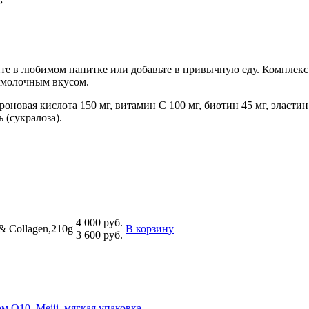
те в любимом напитке или добавьте в привычную еду. Комплекс 
м молочным вкусом.
оновая кислота 150 мг, витамин C 100 мг, биотин 45 мг, эластин
 (сукралоза).
4 000 руб.
& Collagen,210g
В корзину
3 600 руб.
 Q10, Meiji, мягкая упаковка