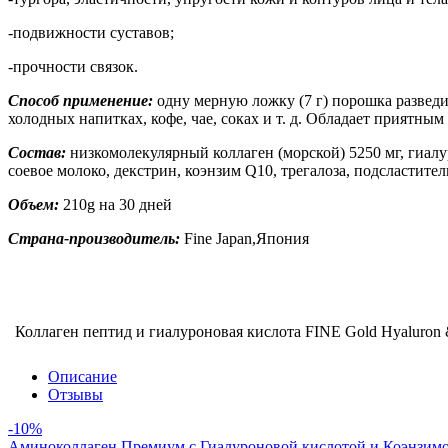
-подвижности суставов;
-прочности связок.
Способ применение:
одну мерную ложку (7 г) порошка разведи
холодных напитках, кофе, чае, соках и т. д. Обладает приятны
Состав:
низкомолекулярный коллаген (морской) 5250 мг, гиалур
соевое молоко, декстрин, коэнзим Q10, трегалоза, подсластитель
Объем:
210g на 30 дней
Страна-производитель:
Fine Japan,Япония
Коллаген пептид и гиалуроновая кислота FINE Gold Hyaluron 
Описание
Отзывы
-10%
Аминоколлаген Премиум c Гиалуроновой кислотой и Коэнзимом