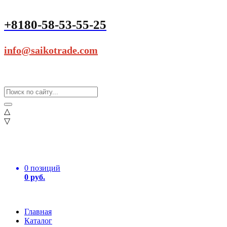
+8180-58-53-55-25
info@saikotrade.com
△
▽
0 позиций
0 руб.
Главная
Каталог