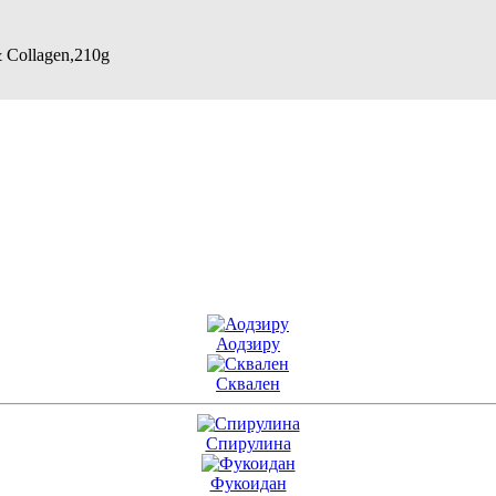
 Collagen,210g
Аодзиру
Сквален
Спирулина
Фукоидан