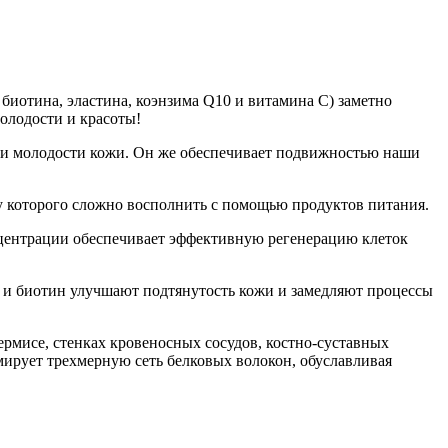
биотина, эластина, коэнзима Q10 и витамина C) заметно
молодости и красоты!
а и молодости кожи. Он же обеспечивает подвижностью наши
тку которого сложно восполнить с помощью продуктов питания.
нцентрации обеспечивает эффективную регенерацию клеток
0 и биотин улучшают подтянутость кожи и замедляют процессы
рмисе, стенках кровеносных сосудов, костно-суставных
мирует трехмерную сеть белковых волокон, обуславливая