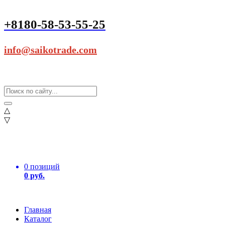
+8180-58-53-55-25
info@saikotrade.com
△
▽
0 позиций
0 руб.
Главная
Каталог