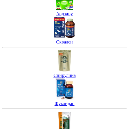
Аодзиру
Сквален
Спирулина
Фукоидан