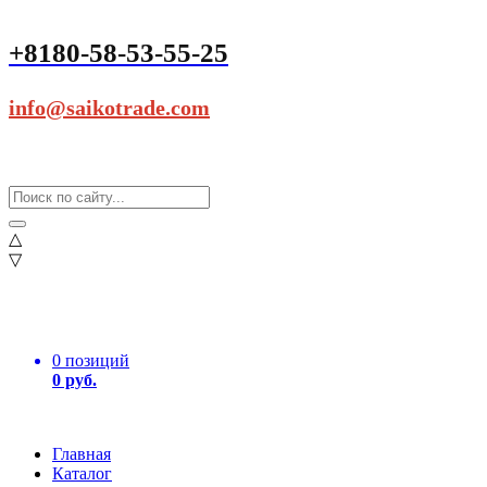
+8180-58-53-55-25
info@saikotrade.com
△
▽
0 позиций
0 руб.
Главная
Каталог