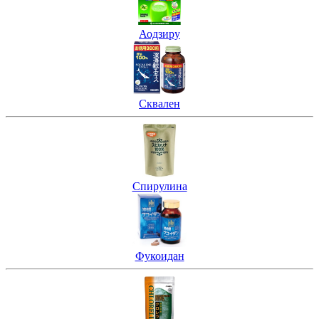
Аодзиру
Сквален
Спирулина
Фукоидан