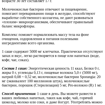
возрасте 30 лет составляет 17 г.
Молочнокислые бактерии отвечают за пищеварение,
помогают перевариванию пищи в желудке, способствуют
выработке собственного коллагена, не дают развиваться
«плохим» микроорганизмам, обеспечивают правильный
баланс микрофлоры.
Комплекс поможет нормализовать массу тела на фоне
очищения, оздоровления и питания полезными
ингредиентами всего организма.
1 саше содержит 5000 мг клетчатки. Практически отсутствуют
запах и вкус, легко растворяется в пище или напитках (воде,
кофе, чае, соках).
Состав 1 саше:
Энергетическая ценность 11 ккал, Белки 0 г,
жиры 0 г, углеводы 0,13 г, пищевые волокна 5,0 г (5000 мг),
натрий 0,08 ~ 0,52 мг, молочнокислые бактерии Sporangia: 20
мг (эквивалент 100 миллионов штук), молочнокислые
бактерии, порошок (Стерилизация) 5 мг, Pro-волокно (R) 1 мг.
Способ применения:
1 саше в день. Вы можете развести в
ваших любимых напитках, таких как кофе, чай, горячий
шоколад, молоко или соки, и даже йогурт. Употреблять можно