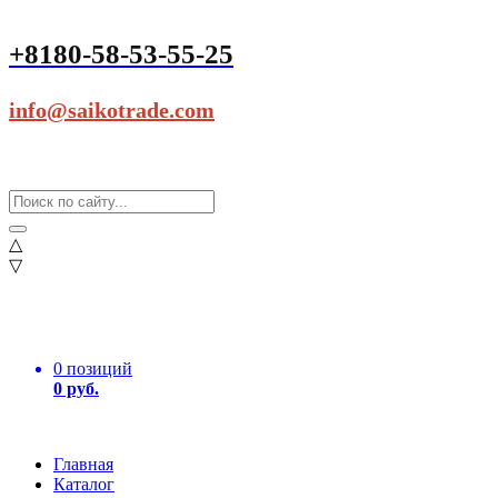
+8180-58-53-55-25
info@saikotrade.com
△
▽
0 позиций
0 руб.
Главная
Каталог