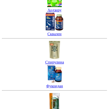
Аодзиру
Сквален
Спирулина
Фукоидан