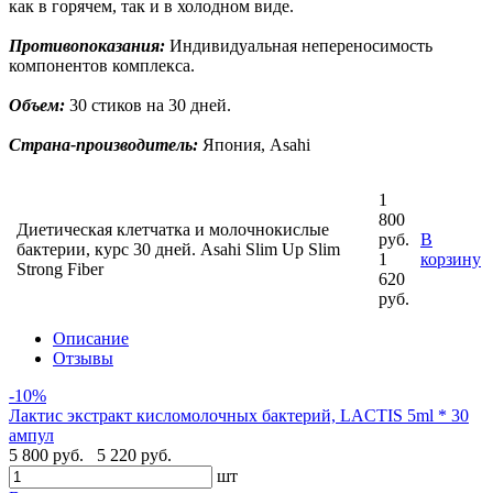
как в горячем, так и в холодном виде.
Противопоказания:
Индивидуальная непереносимость
компонентов комплекса.
Объем:
30 стиков на 30 дней.
Страна-производитель:
Япония, Asahi
1
800
Диетическая клетчатка и молочнокислые
руб.
В
бактерии, курс 30 дней. Asahi Slim Up Slim
1
корзину
Strong Fiber
620
руб.
Описание
Отзывы
-10%
Лактис экстракт кисломолочных бактерий, LACTIS 5ml * 30
ампул
5 800 руб.
5 220 руб.
шт