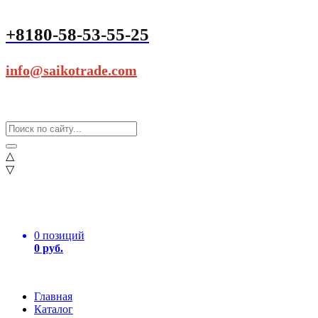
+8180-58-53-55-25
info@saikotrade.com
△
▽
0 позиций
0 руб.
Главная
Каталог