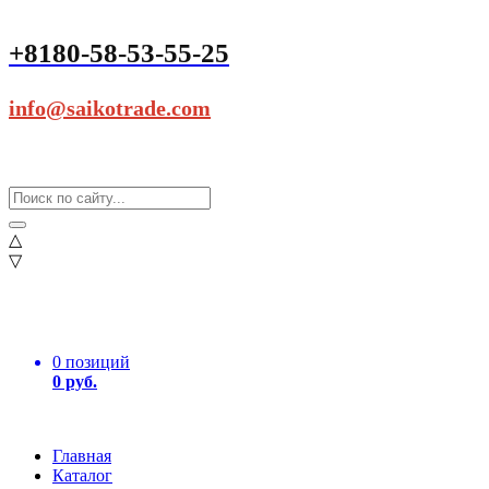
+8180-58-53-55-25
info@saikotrade.com
△
▽
0 позиций
0 руб.
Главная
Каталог