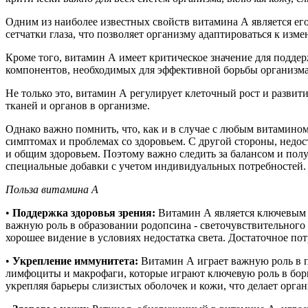
Одним из наиболее известных свойств витамина А является ег
сетчатки глаза, что позволяет организму адаптироваться к изм
Кроме того, витамин А имеет критическое значение для подде
компонентов, необходимых для эффективной борьбы организма
Не только это, витамин А регулирует клеточный рост и разви
тканей и органов в организме.
Однако важно помнить, что, как и в случае с любым витамино
симптомах и проблемах со здоровьем. С другой стороны, недо
и общим здоровьем. Поэтому важно следить за балансом и полу
специальные добавки с учетом индивидуальных потребностей.
Польза витамина А
•
Поддержка здоровья зрения:
Витамин А является ключевым э
важную роль в образовании родопсина - светочувствительного 
хорошее видение в условиях недостатка света. Достаточное по
•
Укрепление иммунитета:
Витамин А играет важную роль в 
лимфоциты и макрофаги, которые играют ключевую роль в бор
укрепляя барьеры слизистых оболочек и кожи, что делает орга