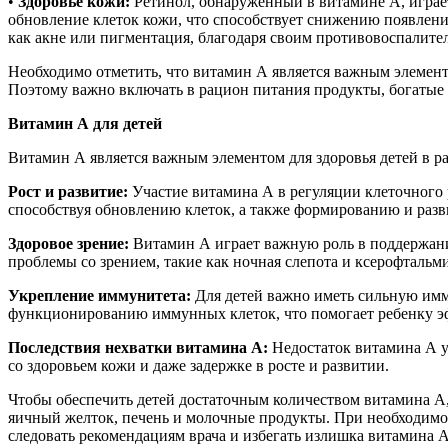
•
Здоровье кожи:
Ретинол, обнаруженный в витамине А, играет
обновление клеток кожи, что способствует снижению появлени
как акне или пигментация, благодаря своим противовоспалите
Необходимо отметить, что витамин А является важным элементо
Поэтому важно включать в рацион питания продукты, богатые
Витамин А для детей
Витамин А является важным элементом для здоровья детей в ра
Рост и развитие:
Участие витамина А в регуляции клеточного р
способствуя обновлению клеток, а также формированию и разв
Здоровое зрение:
Витамин А играет важную роль в поддержании
проблемы со зрением, такие как ночная слепота и ксерофтальм
Укрепление иммунитета:
Для детей важно иметь сильную имм
функционированию иммунных клеток, что помогает ребенку эф
Последствия нехватки витамина А:
Недостаток витамина А у
со здоровьем кожи и даже задержке в росте и развитии.
Чтобы обеспечить детей достаточным количеством витамина А, 
яичный желток, печень и молочные продукты. При необходимо
следовать рекомендациям врача и избегать излишка витамина A