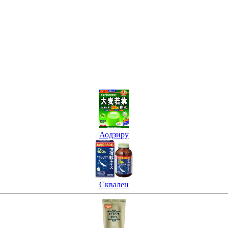
Аодзиру
Сквален