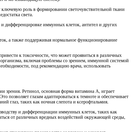
ют ключевую роль в формировании светочувствительной ткани
едостатка света.
е и дифференцировке иммунных клеток, антител и других
еток, а также поддерживая нормальное функционирование
привести к токсичности, что может проявиться в различных
я организма, включая проблемы со зрением, иммунной системой
необходимости, под рекомендацию врача, использовать
и зрения. Ретинол, основная форма витамина А, играет
то позволяет глазам адаптироваться к темноте и обеспечивает
ний глаз, таких как ночная слепота и ксерофтальмия.
зводству и дифференциации иммунных клеток, таких как
аться от различных вредных воздействий окружающей среды,