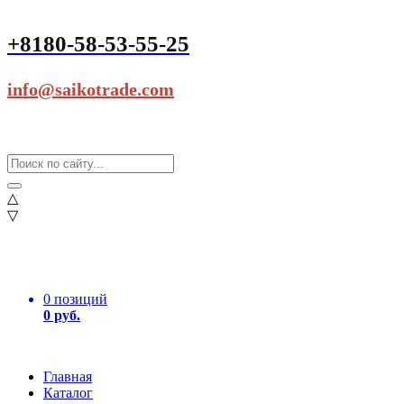
+8180-58-53-55-25
info@saikotrade.com
△
▽
0 позиций
0 руб.
Главная
Каталог