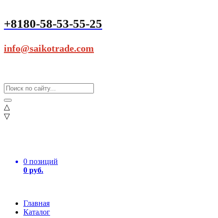
+8180-58-53-55-25
info@saikotrade.com
△
▽
0 позиций
0 руб.
Главная
Каталог