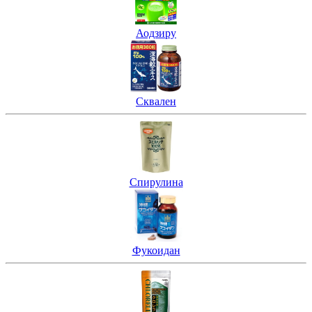
Аодзиру
Сквален
Спирулина
Фукоидан