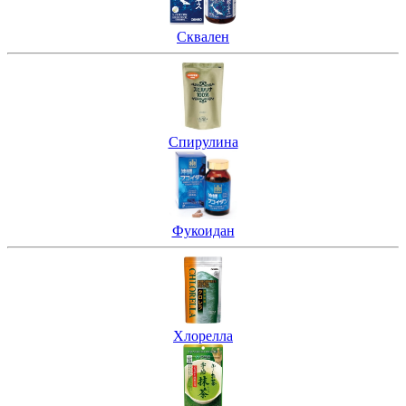
Сквален
Спирулина
Фукоидан
Хлорелла