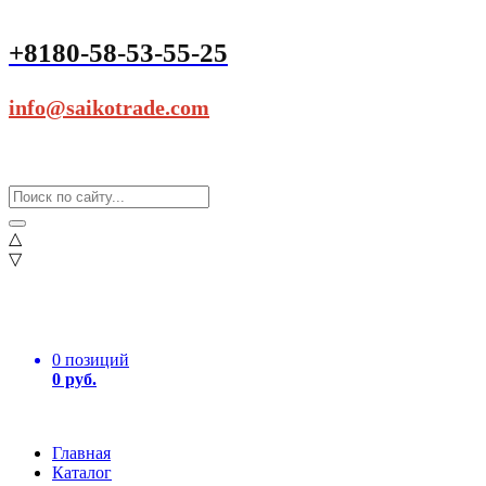
+8180-58-53-55-25
info@saikotrade.com
△
▽
0 позиций
0 руб.
Главная
Каталог