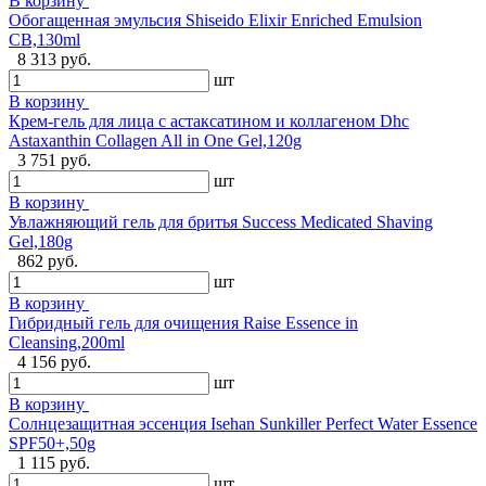
В корзину
Обогащенная эмульсия Shiseido Elixir Enriched Emulsion
CB,130ml
8 313 руб.
шт
В корзину
Крем-гель для лица с астаксатином и коллагеном Dhc
Astaxanthin Collagen All in One Gel,120g
3 751 руб.
шт
В корзину
Увлажняющий гель для бритья Success Medicated Shaving
Gel,180g
862 руб.
шт
В корзину
Гибридный гель для очищения Raise Essence in
Cleansing,200ml
4 156 руб.
шт
В корзину
Солнцезащитная эссенция Isehan Sunkiller Perfect Water Essence
SPF50+,50g
1 115 руб.
шт