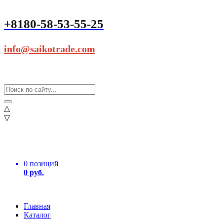
+8180-58-53-55-25
info@saikotrade.com
△
▽
0 позиций
0 руб.
Главная
Каталог