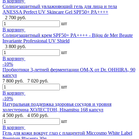
В корзину
Солнцезащитный увлажняющий гель для лица и тела
ANESSA Perfect UV Skincare Gel SPF50+ PA++++
2 700 руб.
шт
В корзину
Cолнцезащитный крем SPF50+ PA++++ - Bijou de Mer Beaute
Invariante Professional UV Shield
3 800 руб.
шт
В корзину
-10%
Пробиотики 3-летней ферментации OM-X от Dr. OHHIRA, 90
капсул
7 800 руб.
7 020 руб.
шт
В корзину
-10%
Натуральная поддержка здоровья сосудов и уровня
холестерина ХОЛЕСТОН, Hisamitsu 168 капсул
4 500 руб.
4 050 руб.
шт
В корзину
Гель для кожи вокруг глаз с плацентой Miccosmo White Label
Premium Placenta,30g