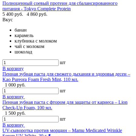
Полноценный соевый протеин для сбалансированного
питания - Tokyo Complete Protein
5 400 руб.
4 860 руб.
Вкус
банан
карамель
клубника с молоком
чай с молоком
шоколад
шт
В корзину
Пенная зубная паста для свежего дыхания и здоровья десен –
Kao Pureora Foam Fresh Mint, 110 мл.
1 000 руб.
шт
В корзину
Пенная зубная паста с фтором для защиты от кариеса – Lion
Check-Up Foam, 100 мл.
1 500 руб.
шт
В корзину
UV-сыворотка против морщин – Mamu Medicated Wrinkle
Serum UV White, 30 г. ¶