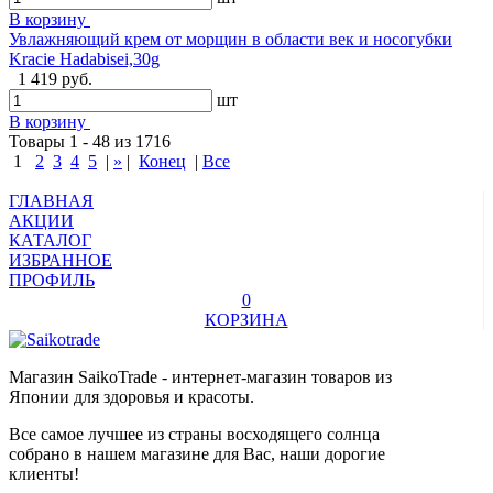
В корзину
Увлажняющий крем от морщин в области век и носогубки
Kracie Hadabisei,30g
1 419 руб.
шт
В корзину
Товары 1 - 48 из 1716
1
2
3
4
5
|
»
|
Конец
|
Все
ГЛАВНАЯ
АКЦИИ
КАТАЛОГ
ИЗБРАННОЕ
ПРОФИЛЬ
0
КОРЗИНА
Магазин SaikoTrade - интернет-магазин товаров из
Японии для здоровья и красоты.
Все самое лучшее из страны восходящего солнца
собрано в нашем магазине для Вас, наши дорогие
клиенты!