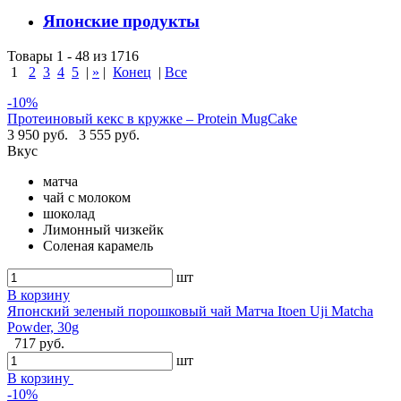
Японские продукты
Товары 1 - 48 из 1716
1
2
3
4
5
|
»
|
Конец
|
Все
-10%
Протеиновый кекс в кружке – Protein MugCake
3 950 руб.
3 555 руб.
Вкус
матча
чай с молоком
шоколад
Лимонный чизкейк
Соленая карамель
шт
В корзину
Японский зеленый порошковый чай Матча Itoen Uji Matcha
Powder, 30g
717 руб.
шт
В корзину
-10%