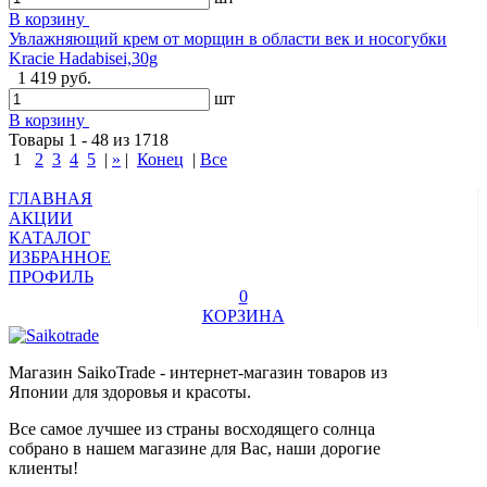
В корзину
Увлажняющий крем от морщин в области век и носогубки
Kracie Hadabisei,30g
1 419 руб.
шт
В корзину
Товары 1 - 48 из 1718
1
2
3
4
5
|
»
|
Конец
|
Все
ГЛАВНАЯ
АКЦИИ
КАТАЛОГ
ИЗБРАННОЕ
ПРОФИЛЬ
0
КОРЗИНА
Магазин SaikoTrade - интернет-магазин товаров из
Японии для здоровья и красоты.
Все самое лучшее из страны восходящего солнца
собрано в нашем магазине для Вас, наши дорогие
клиенты!