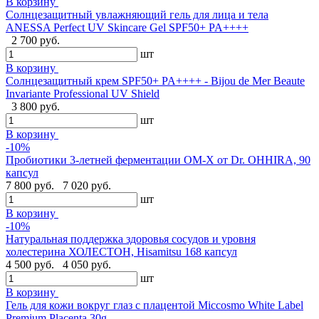
В корзину
Солнцезащитный увлажняющий гель для лица и тела
ANESSA Perfect UV Skincare Gel SPF50+ PA++++
2 700 руб.
шт
В корзину
Cолнцезащитный крем SPF50+ PA++++ - Bijou de Mer Beaute
Invariante Professional UV Shield
3 800 руб.
шт
В корзину
-10%
Пробиотики 3-летней ферментации OM-X от Dr. OHHIRA, 90
капсул
7 800 руб.
7 020 руб.
шт
В корзину
-10%
Натуральная поддержка здоровья сосудов и уровня
холестерина ХОЛЕСТОН, Hisamitsu 168 капсул
4 500 руб.
4 050 руб.
шт
В корзину
Гель для кожи вокруг глаз с плацентой Miccosmo White Label
Premium Placenta,30g