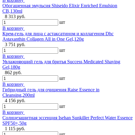
В корзину
Обогащенная эмульсия Shiseido Elixir Enriched Emulsion
CB,130ml
8 313 руб.
шт
В корзину
Крем-гель для лица с астаксатином и коллагеном Dhc
Astaxanthin Collagen All in One Gel,120g
3 751 руб.
шт
В корзину
Увлажняющий гель для бритья Success Medicated Shaving
Gel,180g
862 руб.
шт
В корзину
Гибридный гель для очищения Raise Essence in
Cleansing,200ml
4 156 руб.
шт
В корзину
Солнцезащитная эссенция Isehan Sunkiller Perfect Water Essence
SPF50+,50g
1 115 руб.
шт