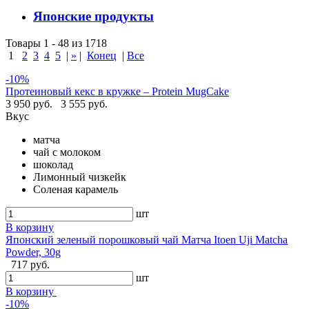
Японские продукты
Товары 1 - 48 из 1718
1
2
3
4
5
|
»
|
Конец
|
Все
-10%
Протеиновый кекс в кружке – Protein MugCake
3 950 руб.
3 555 руб.
Вкус
матча
чай с молоком
шоколад
Лимонный чизкейк
Соленая карамель
шт
В корзину
Японский зеленый порошковый чай Матча Itoen Uji Matcha
Powder, 30g
717 руб.
шт
В корзину
-10%