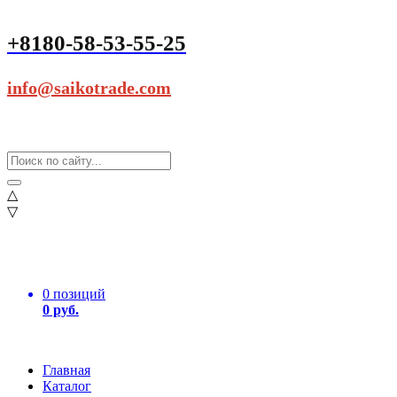
+8180-58-53-55-25
info@saikotrade.com
△
▽
0 позиций
0 руб.
Главная
Каталог