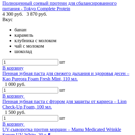
Полноценный соевый протеин для сбалансированного
питания - Tokyo Complete Protein
4 300 руб.
3 870 руб.
Вкус
банан
карамель
клубника с молоком
чай с молоком
шоколад
шт
В корзину
Пенная зубная паста для свежего дыхания и здоровья десен –
Kao Pureora Foam Fresh Mint, 110 мл.
1 000 руб.
шт
В корзину
Пенная зубная паста с фтором для защиты от кариеса – Lion
Check-Up Foam, 100 мл.
1 500 руб.
шт
В корзину
UV-сыворотка против морщин – Mamu Medicated Wrinkle
Serum UV White, 30 г. ¶