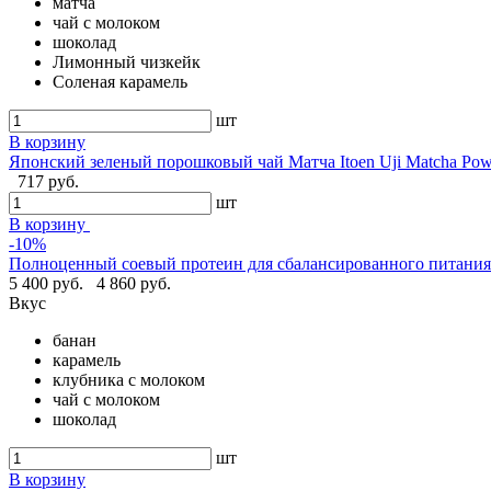
матча
чай с молоком
шоколад
Лимонный чизкейк
Соленая карамель
шт
В корзину
Японский зеленый порошковый чай Матча Itoen Uji Matcha Pow
717 руб.
шт
В корзину
-10%
Полноценный соевый протеин для сбалансированного питания -
5 400 руб.
4 860 руб.
Вкус
банан
карамель
клубника с молоком
чай с молоком
шоколад
шт
В корзину