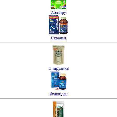
Аодзиру
Сквален
Спирулина
Фукоидан