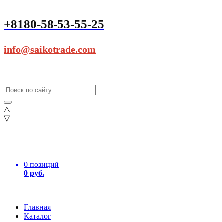
+8180-58-53-55-25
info@saikotrade.com
△
▽
0 позиций
0 руб.
Главная
Каталог