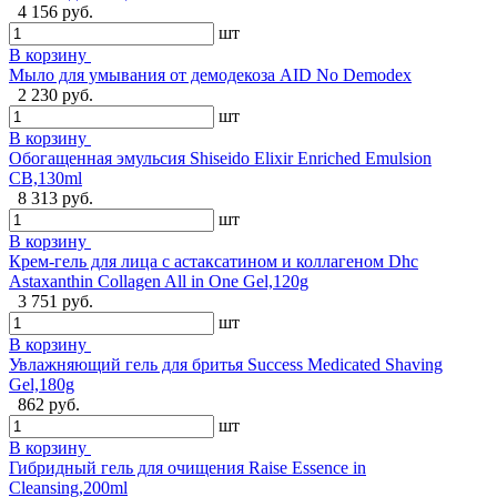
4 156 руб.
шт
В корзину
Мыло для умывания от демодекоза AID No Demodex
2 230 руб.
шт
В корзину
Обогащенная эмульсия Shiseido Elixir Enriched Emulsion
CB,130ml
8 313 руб.
шт
В корзину
Крем-гель для лица с астаксатином и коллагеном Dhc
Astaxanthin Collagen All in One Gel,120g
3 751 руб.
шт
В корзину
Увлажняющий гель для бритья Success Medicated Shaving
Gel,180g
862 руб.
шт
В корзину
Гибридный гель для очищения Raise Essence in
Cleansing,200ml