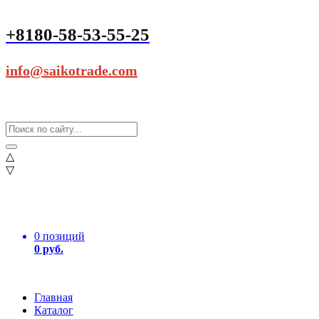
+8180-58-53-55-25
info@saikotrade.com
△
▽
0 позиций
0 руб.
Главная
Каталог