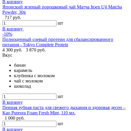
В корзину
Японский зеленый порошковый чай Матча Itoen Uji Matcha
Powder, 30g
717 руб.
шт
В корзину
-10%
Полноценный соевый протеин для сбалансированного
питания - Tokyo Complete Protein
4 300 руб.
3 870 руб.
Вкус
банан
карамель
клубника с молоком
чай с молоком
шоколад
шт
В корзину
Пенная зубная паста для свежего дыхания и здоровья десен –
Kao Pureora Foam Fresh Mint, 110 мл.
1 000 руб.
шт
В корзину