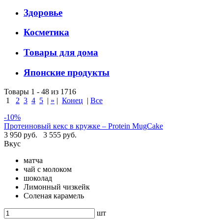
Здоровье
Косметика
Товары для дома
Японские продукты
Товары 1 - 48 из 1716
1
2
3
4
5
|
»
|
Конец
|
Все
-10%
Протеиновый кекс в кружке – Protein MugCake
3 950 руб.
3 555 руб.
Вкус
матча
чай с молоком
шоколад
Лимонный чизкейк
Соленая карамель
шт