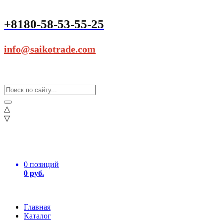
+8180-58-53-55-25
info@saikotrade.com
△
▽
0 позиций
0 руб.
Главная
Каталог