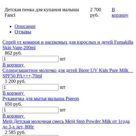
Детская пенка для купания малыша
2 700
В
Fancl
руб.
корзину
Описание
Отзывы
Спрей от комаров и насекомых для взрослых и детей Fumakilla
Skin Vape,200ml
862 руб.
шт
В корзину
Солнцезащитное молочко для детей Biore UV Kids Pure Milk
SPF50 PA+++,70ml
1 200 руб.
шт
В корзину
Рукавичка для мытья малыша Pigeon
650 руб.
шт
В корзину
Meiji Детская молочная смесь Meiji Step Powder Milk от 1года
до 3-х лет, 800г
2 585 руб.