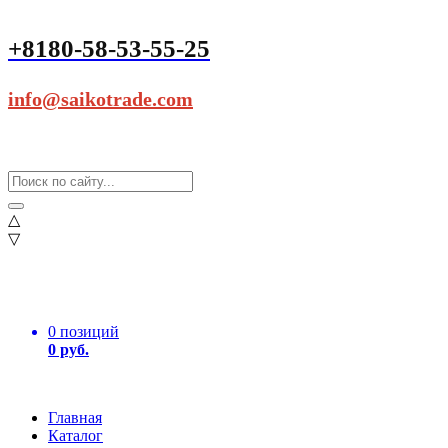
+8180-58-53-55-25
info@saikotrade.com
△
▽
0 позиций
0 руб.
Главная
Каталог