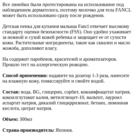
Все линейки были протестированы на использование под
наблюдением дерматолога, поэтому молочко для тела FANCL
может быть использовано сразу после рождения.
Детская пенка для купания малыша Fancl отвечает высокому
стандарту оценки безопасности (FSS). Оно удобно ухаживает
за нежной и сухой кожей ребенка и защищает ее от сухости
кожи. Растительные ингредиенты, такие как сквален и масло
жожоба, дополняют влагу.
На содержит паробенов, красителей и ароматизаторов.
Прошло тест на аллергическую реакцию.
Способ применения:
надавите на дозатор 1-3 раза, нанесите
на влажную кожу, помассируйте и смойте водой.
Состав:
вода, BG, глицерин, сорбит, кокоамфоацетат натрия,
кокоилглутамат калия, метилглюцет-10, мальтит, лауроил
аспартат натрия, дикалий глицирризинат, бетаин, лимонная
кислота, цитрат натрия.
Объем:
300мл
Страна-производитель:
Япония.