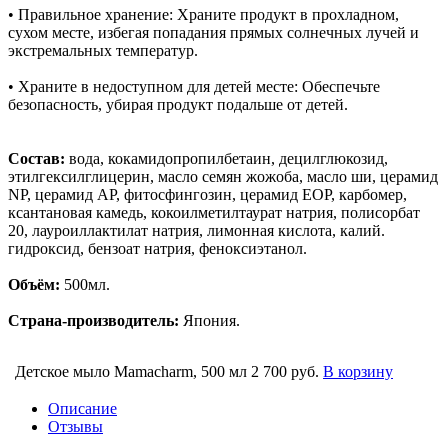
• Правильное хранение: Храните продукт в прохладном,
сухом месте, избегая попадания прямых солнечных лучей и
экстремальных температур.
• Храните в недоступном для детей месте: Обеспечьте
безопасность, убирая продукт подальше от детей.
Состав:
вода, кокамидопропилбетаин, децилглюкозид,
этилгексилглицерин, масло семян жожоба, масло ши, церамид
NP, церамид AP, фитосфингозин, церамид EOP, карбомер,
ксантановая камедь, кокоилметилтаурат натрия, полисорбат
20, лауроиллактилат натрия, лимонная кислота, калий.
гидроксид, бензоат натрия, феноксиэтанол.
Объём:
500мл.
Страна-производитель:
Япония.
Детское мыло Mamacharm, 500 мл
2 700 руб.
В корзину
Описание
Отзывы