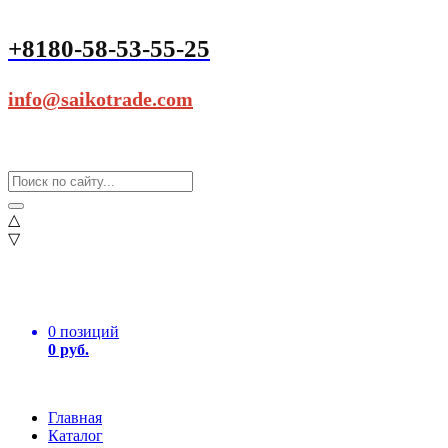
+8180-58-53-55-25
info@saikotrade.com
△
▽
0 позиций
0 руб.
Главная
Каталог